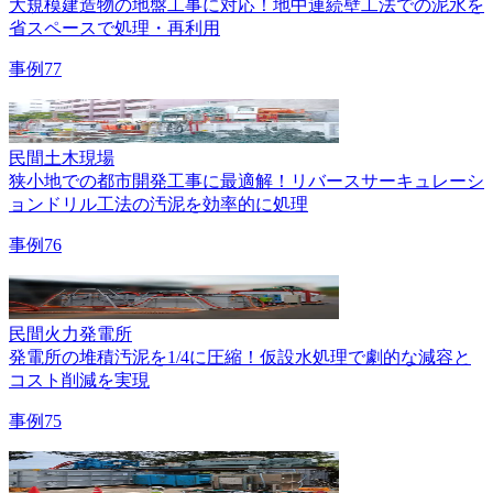
大規模建造物の地盤工事に対応！地中連続壁工法での泥水を
省スペースで処理・再利用
事例77
民間
土木現場
狭小地での都市開発工事に最適解！リバースサーキュレーシ
ョンドリル工法の汚泥を効率的に処理
事例76
民間
火力発電所
発電所の堆積汚泥を1/4に圧縮！仮設水処理で劇的な減容と
コスト削減を実現
事例75