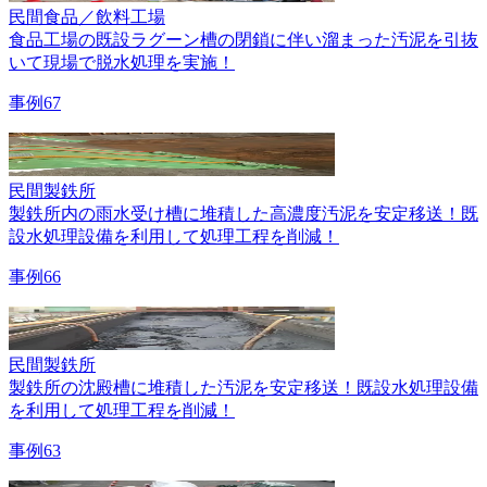
民間
食品／飲料工場
食品工場の既設ラグーン槽の閉鎖に伴い溜まった汚泥を引抜
いて現場で脱水処理を実施！
事例67
民間
製鉄所
製鉄所内の雨水受け槽に堆積した高濃度汚泥を安定移送！既
設水処理設備を利用して処理工程を削減！
事例66
民間
製鉄所
製鉄所の沈殿槽に堆積した汚泥を安定移送！既設水処理設備
を利用して処理工程を削減！
事例63