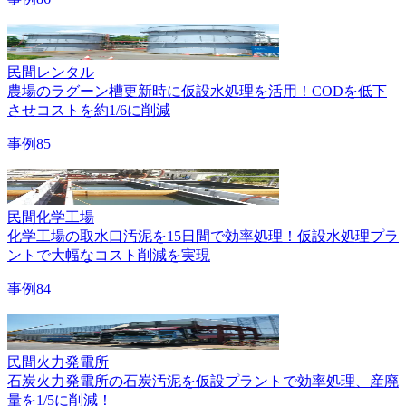
民間
レンタル
農場のラグーン槽更新時に仮設水処理を活用！CODを低下
させコストを約1/6に削減
事例85
民間
化学工場
化学工場の取水口汚泥を15日間で効率処理！仮設水処理プラ
ントで大幅なコスト削減を実現
事例84
民間
火力発電所
石炭火力発電所の石炭汚泥を仮設プラントで効率処理、産廃
量を1/5に削減！