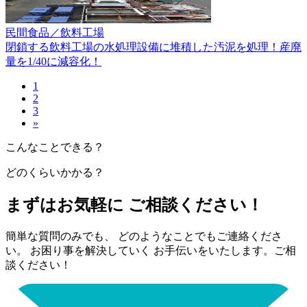
民間
食品／飲料工場
閉鎖する飲料工場の水処理設備に堆積した汚泥を処理！産廃
量を1/40に減容化！
1
2
3
»
こんなことできる？
どのくらいかかる？
まずはお気軽に ご相談ください！
簡単な質問のみでも、 どのようなことでもご連絡くださ
い。 お困り事を解決していく お手伝いをいたします。ご相
談ください！