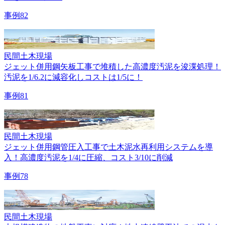
事例82
民間
土木現場
ジェット併用鋼矢板工事で堆積した高濃度汚泥を浚渫処理！
汚泥を1/6.2に減容化しコストは1/5に！
事例81
民間
土木現場
ジェット併用鋼管圧入工事で土木泥水再利用システムを導
入！高濃度汚泥を1/4に圧縮、コスト3/10に削減
事例78
民間
土木現場