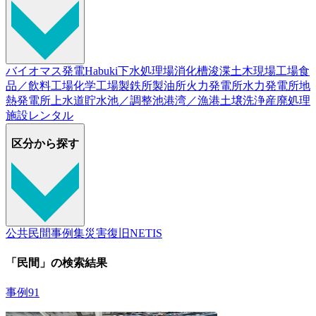
バイオマス発電
Habuki
下水処理場
消化槽
浚渫
土木現場
工場
食
品／飲料工場
化学工場
製鉄所
製油所
火力発電所
水力発電所
地
熱発電所
上水道
貯水池／調整池
港湾／漁港
土壌洗浄
産廃処理
施設
レンタル
区分から探す
公共
民間
事例集
災害復旧
NETIS
「民間」の検索結果
事例91