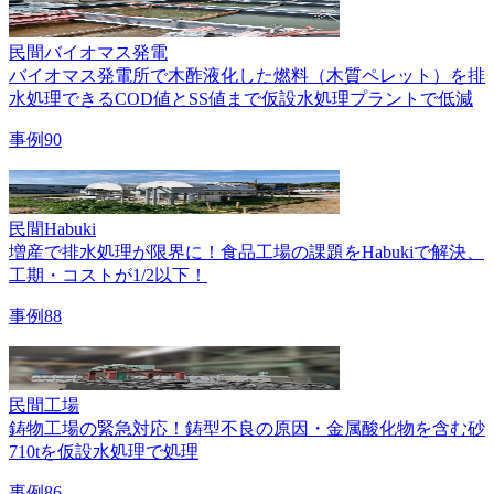
民間
バイオマス発電
バイオマス発電所で木酢液化した燃料（木質ペレット）を排
水処理できるCOD値とSS値まで仮設水処理プラントで低減
事例90
民間
Habuki
増産で排水処理が限界に！食品工場の課題をHabukiで解決、
工期・コストが1/2以下！
事例88
民間
工場
鋳物工場の緊急対応！鋳型不良の原因・金属酸化物を含む砂
710tを仮設水処理で処理
事例86