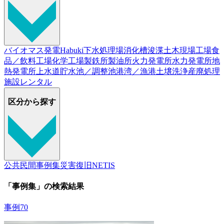
バイオマス発電
Habuki
下水処理場
消化槽
浚渫
土木現場
工場
食
品／飲料工場
化学工場
製鉄所
製油所
火力発電所
水力発電所
地
熱発電所
上水道
貯水池／調整池
港湾／漁港
土壌洗浄
産廃処理
施設
レンタル
区分から探す
公共
民間
事例集
災害復旧
NETIS
「事例集」の検索結果
事例70