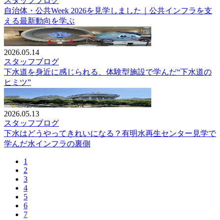
スタッフブログ
自治体・公共Week 2026を見学しました｜公共インフラを支
える最新動向を学ぶ
2026.05.14
スタッフブログ
下水道を身近に感じられる、体験型施設で学んだ“下水道の
ヒミツ”
2026.05.13
スタッフブログ
下水はどうやってきれいになる？有明水再生センター見学で
学んだ水インフラの裏側
1
2
3
4
5
6
7