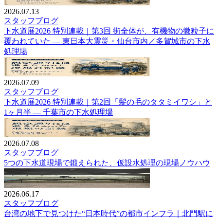
2026.07.13
スタッフブログ
下水道展2026 特別連載｜第3回 街全体が、有機物の微粒子に
覆われていた — 東日本大震災・仙台市内／多賀城市の下水
処理場
2026.07.09
スタッフブログ
下水道展2026 特別連載｜第2回「髪の毛のタタミイワシ」と
1ヶ月半 — 千葉市の下水処理場
2026.07.08
スタッフブログ
5つの下水道現場で鍛えられた、仮設水処理の現場ノウハウ
2026.06.17
スタッフブログ
台湾の地下で見つけた“日本時代”の都市インフラ｜北門駅に