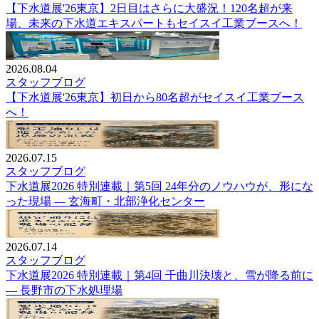
【下水道展'26東京】2日目はさらに大盛況！120名超が来
場、未来の下水道エキスパートもセイスイ工業ブースへ！
2026.08.04
スタッフブログ
【下水道展'26東京】初日から80名超がセイスイ工業ブース
へ！
2026.07.15
スタッフブログ
下水道展2026 特別連載｜第5回 24年分のノウハウが、形にな
った現場 — 玄海町・北部浄化センター
2026.07.14
スタッフブログ
下水道展2026 特別連載｜第4回 千曲川決壊と、雪が降る前に
— 長野市の下水処理場