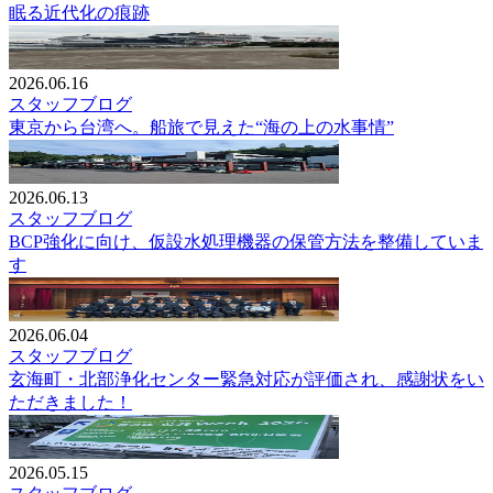
眠る近代化の痕跡
2026.06.16
スタッフブログ
東京から台湾へ。船旅で見えた“海の上の水事情”
2026.06.13
スタッフブログ
BCP強化に向け、仮設水処理機器の保管方法を整備していま
す
2026.06.04
スタッフブログ
玄海町・北部浄化センター緊急対応が評価され、感謝状をい
ただきました！
2026.05.15