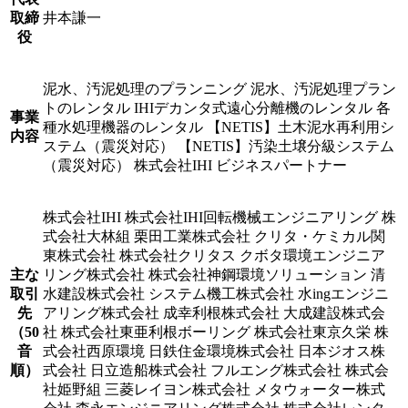
取締
井本謙一
役
泥水、汚泥処理のプランニング 泥水、汚泥処理プラン
トのレンタル IHIデカンタ式遠心分離機のレンタル 各
事業
種水処理機器のレンタル 【NETIS】土木泥水再利用シ
内容
ステム（震災対応） 【NETIS】汚染土壌分級システム
（震災対応） 株式会社IHI ビジネスパートナー
株式会社IHI 株式会社IHI回転機械エンジニアリング 株
式会社大林組 栗田工業株式会社 クリタ・ケミカル関
東株式会社 株式会社クリタス クボタ環境エンジニア
主な
リング株式会社 株式会社神鋼環境ソリューション 清
取引
水建設株式会社 システム機工株式会社 水ingエンジニ
先
アリング株式会社 成幸利根株式会社 大成建設株式会
（50
社 株式会社東亜利根ボーリング 株式会社東京久栄 株
音
式会社西原環境 日鉄住金環境株式会社 日本ジオス株
順）
式会社 日立造船株式会社 フルエング株式会社 株式会
社姫野組 三菱レイヨン株式会社 メタウォーター株式