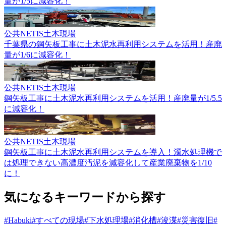
量が1/5に減容化！
公共
NETIS
土木現場
千葉県の鋼矢板工事に土木泥水再利用システムを活用！産廃
量が1/6に減容化！
公共
NETIS
土木現場
鋼矢板工事に土木泥水再利用システムを活用！産廃量が1/5.5
に減容化！
公共
NETIS
土木現場
鋼矢板工事に土木泥水再利用システムを導入！濁水処理機で
は処理できない高濃度汚泥を減容化して産業廃棄物を1/10
に！
気になるキーワードから
探す
#Habuki
#すべての現場
#下水処理場
#消化槽
#浚渫
#災害復旧
#