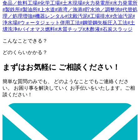
食品／飲料工場
#化学工場
#土木現場
#火力発電所
#水力発電所
#製鉄所
#製油所
#上水道
#港湾／漁港
#貯水池／調整池
#代替処
理／処理増強
#機器レンタル
#沈殿汚泥
#工場排水
#含油汚泥
#
浄水場
#ウォータジェット併用工法
#鋼管鋼矢板圧入工法
#土
壌洗浄
#バイオマス燃料
#木質チップ
#木酢液
#石炭スラッジ
こんなことできる？
どのくらいかかる？
まずはお気軽に ご相談ください！
簡単な質問のみでも、 どのようなことでもご連絡くださ
い。 お困り事を解決していく お手伝いをいたします。ご相
談ください！