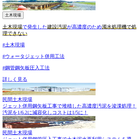
土木現場
土木現場
で発生した
建設汚泥
が高濃度のため
濁水処理機で処
理できない
#土木現場
#ウォータジェット併用工法
#鋼管鋼矢板圧入工法
詳しく見る
民間
土木現場
ジェット併用鋼矢板工事で堆積した高濃度汚泥を浚渫処理！
汚泥を1/6.2に減容化しコストは1/5に！
民間
土木現場