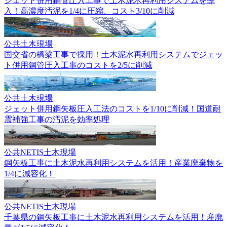
ジェット併用鋼管圧入工事で土木泥水再利用システムを導
入！高濃度汚泥を1/4に圧縮、コスト3/10に削減
公共
土木現場
国交省の橋梁工事で採用！土木泥水再利用システムでジェッ
ト併用鋼管圧入工事のコストを2/5に削減
公共
土木現場
ジェット併用鋼矢板圧入工法のコストを1/10に削減！国道耐
震補強工事の汚泥を効率処理
公共
NETIS
土木現場
鋼矢板工事に土木泥水再利用システムを活用！産業廃棄物を
1/4に減容化！
公共
NETIS
土木現場
千葉県の鋼矢板工事に土木泥水再利用システムを活用！産廃