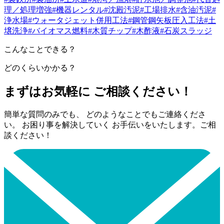
理／処理増強
#機器レンタル
#沈殿汚泥
#工場排水
#含油汚泥
#
浄水場
#ウォータジェット併用工法
#鋼管鋼矢板圧入工法
#土
壌洗浄
#バイオマス燃料
#木質チップ
#木酢液
#石炭スラッジ
こんなことできる？
どのくらいかかる？
まずはお気軽に ご相談ください！
簡単な質問のみでも、 どのようなことでもご連絡くださ
い。 お困り事を解決していく お手伝いをいたします。ご相
談ください！