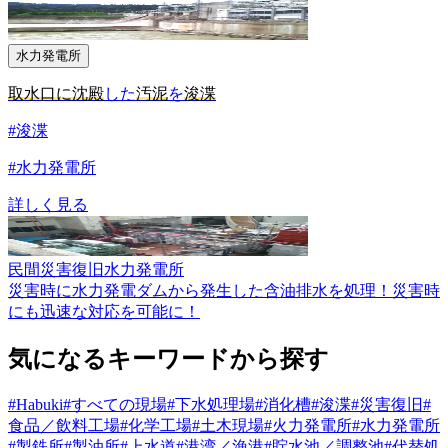
水力発電所
取水口に沈殿
した
汚泥
を
浚渫
#浚渫
#水力発電所
詳しく見る
民間
災害復旧
水力発電所
災害時に水力発電ダムから発生した含油排水を処理！災害時
にも迅速な対応を可能に！
気になるキーワードから
探す
#Habuki
#すべての現場
#下水処理場
#消化槽
#浚渫
#災害復旧
#
食品／飲料工場
#化学工場
#土木現場
#火力発電所
#水力発電所
#製鉄所
#製油所
#上水道
#港湾／漁港
#貯水池／調整池
#代替処