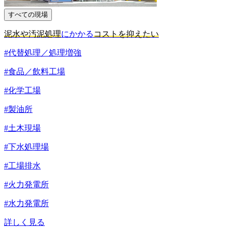
すべての現場
泥水や汚泥処理
にかかる
コストを抑えたい
#代替処理／処理増強
#食品／飲料工場
#化学工場
#製油所
#土木現場
#下水処理場
#工場排水
#火力発電所
#水力発電所
詳しく見る