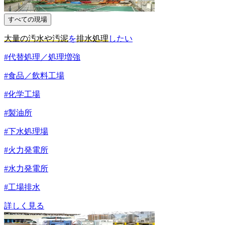
すべての現場
大量の汚水や汚泥
を
排水処理
したい
#代替処理／処理増強
#食品／飲料工場
#化学工場
#製油所
#下水処理場
#火力発電所
#水力発電所
#工場排水
詳しく見る