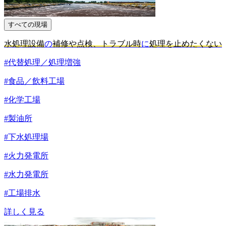
すべての現場
水処理設備
の
補修や点検、トラブル時
に
処理を止めたくない
#代替処理／処理増強
#食品／飲料工場
#化学工場
#製油所
#下水処理場
#火力発電所
#水力発電所
#工場排水
詳しく見る