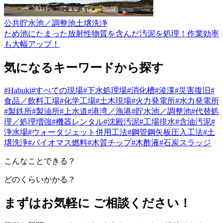
公共
貯水池／調整池
土壌洗浄
ため池にたまった放射性物質を含んだ汚泥を処理！作業効率
も大幅アップ！
気になるキーワードから
探す
#Habuki
#すべての現場
#下水処理場
#消化槽
#浚渫
#災害復旧
#
食品／飲料工場
#化学工場
#土木現場
#火力発電所
#水力発電所
#製鉄所
#製油所
#上水道
#港湾／漁港
#貯水池／調整池
#代替処
理／処理増強
#機器レンタル
#沈殿汚泥
#工場排水
#含油汚泥
#
浄水場
#ウォータジェット併用工法
#鋼管鋼矢板圧入工法
#土
壌洗浄
#バイオマス燃料
#木質チップ
#木酢液
#石炭スラッジ
こんなことできる？
どのくらいかかる？
まずはお気軽に ご相談ください！