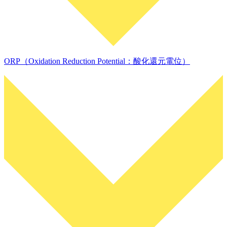
ORP（Oxidation Reduction Potential：酸化還元電位）