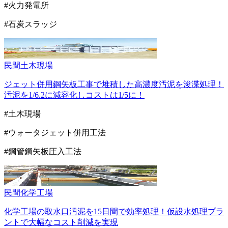
#火力発電所
#石炭スラッジ
民間
土木現場
ジェット併用鋼矢板工事で堆積した高濃度汚泥を浚渫処理！
汚泥を1/6.2に減容化しコストは1/5に！
#土木現場
#ウォータジェット併用工法
#鋼管鋼矢板圧入工法
民間
化学工場
化学工場の取水口汚泥を15日間で効率処理！仮設水処理プラ
ントで大幅なコスト削減を実現