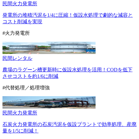
民間
火力発電所
発電所の堆積汚泥を1/4に圧縮！仮設水処理で劇的な減容と
コスト削減を実現
#火力発電所
民間
レンタル
農場のラグーン槽更新時に仮設水処理を活用！CODを低下
させコストを約1/6に削減
#代替処理／処理増強
民間
火力発電所
石炭火力発電所の石炭汚泥を仮設プラントで効率処理、産廃
量を1/5に削減！