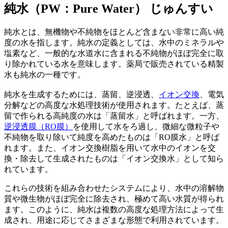
純水（PW：Pure Water）
じゅんすい
純水とは、無機物や不純物をほとんど含まない非常に高い純
度の水を指します。純水の定義としては、水中のミネラルや
塩素など、一般的な水道水に含まれる不純物がほぼ完全に取
り除かれている水を意味します。薬局で販売されている精製
水も純水の一種です。
純水を生成するためには、蒸留、逆浸透、
イオン交換
、電気
分解などの高度な水処理技術が使用されます。たとえば、蒸
留で作られる高純度の水は「蒸留水」と呼ばれます。一方、
逆浸透膜（RO膜）
を使用して水をろ過し、微細な微粒子や
不純物を取り除いて純度を高めたものは「RO膜水」と呼ば
れます。また、イオン交換樹脂を用いて水中のイオンを交
換・除去して生成されたものは「イオン交換水」として知ら
れています。
これらの技術を組み合わせたシステムにより、水中の溶解物
質や微生物がほぼ完全に除去され、極めて高い水質が得られ
ます。このように、純水は複数の高度な処理方法によって生
成され、用途に応じてさまざまな形態で利用されています。