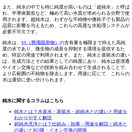
また、純水の中でも特に純度が高いものは「超純水」と呼ば
れ、半導体製造など、極めて高い水質が求められる分野で使
用されます。超純水は、わずかな不純物や微粒子でも製品の
品質に影響を与えるため、これらの高度な水処理システムが
必要不可欠です。
純水は、
SS（懸濁固形物）
の含有量を極限まで抑えた高純
度の水であり、微生物の成長を抑制する環境を提供するた
め、特定の用途で利用されます。また、純水と蒸留水の違い
は、生成方法とその結果としての純度にあり、純水は逆浸透
やイオン交換などの技術を組み合わせて生成されることで、
より広範囲の不純物を除去します。用途に応じて、これらの
水は適切に使い分けられます。
純水に関するコラムはこちら
純水とは？水道水・蒸留水・超純水との違いと用途を
わかりやすく解説
超純水洗浄とは？仕組み・効果・用途を解説｜純水と
の違いとRO膜・イオン交換の関係