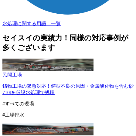
水処理に関する用語 一覧
セイスイの実績力！
同様の対応事例が
多くございます
民間
工場
鋳物工場の緊急対応！鋳型不良の原因・金属酸化物を含む砂
710tを仮設水処理で処理
#すべての現場
#工場排水