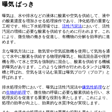
曝気
ばっき
曝気は、水や排水などの液体に酸素や空気を供給して、液中
の酸素濃度を増加させる処理操作であり、浄化処理の重要な
工程です。特に下水処理場では、
活性汚泥法
において、活性
汚泥の増殖に必要な酸素を供給するために行われます。これ
により、微生物の働きを促進し、有機物の分解を効率的に進
めます。
主な曝気方法には、散気管や空気拡散機を使用して気泡を通
じて水中に酸素を供給する物理的曝気と、軸流混合器や撹拌
機を用いて水と空気を強制的に混合し、酸素を供給する機械
的曝気があります。このような操作が行われるタンクは曝気
槽と呼ばれ、空気を送り込む装置は曝気ブロワ（ブロア）と
呼ばれます。
排水処理分野において、曝気は活性汚泥法や
嫌気性処理
など
の
生物的処理
で、微生物の呼吸に必要な酸素供給を行い、水
処理反応を促進する重要な役割を果たします。これにより、
処理の効率が向上し、効果的な水質浄化が実現します。