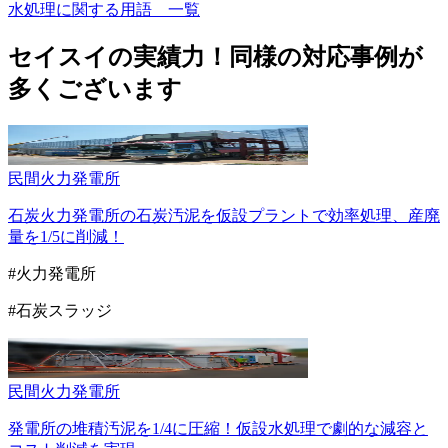
水処理に関する用語 一覧
セイスイの実績力！
同様の対応事例が
多くございます
民間
火力発電所
石炭火力発電所の石炭汚泥を仮設プラントで効率処理、産廃
量を1/5に削減！
#火力発電所
#石炭スラッジ
民間
火力発電所
発電所の堆積汚泥を1/4に圧縮！仮設水処理で劇的な減容と