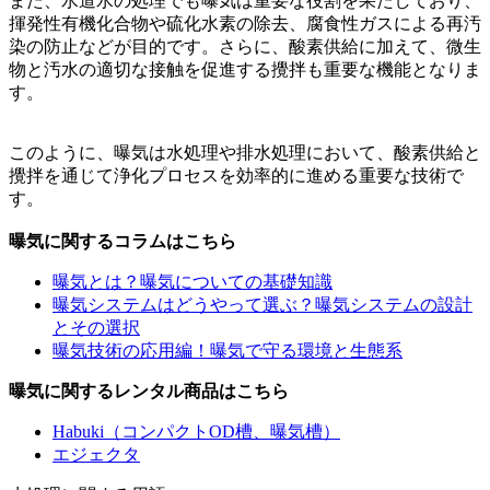
また、水道水の処理でも曝気は重要な役割を果たしており、
揮発性有機化合物や硫化水素の除去、腐食性ガスによる再汚
染の防止などが目的です。さらに、酸素供給に加えて、微生
物と汚水の適切な接触を促進する攪拌も重要な機能となりま
す。
このように、曝気は水処理や排水処理において、酸素供給と
攪拌を通じて浄化プロセスを効率的に進める重要な技術で
す。
曝気に関するコラムはこちら
曝気とは？曝気についての基礎知識
曝気システムはどうやって選ぶ？曝気システムの設計
とその選択
曝気技術の応用編！曝気で守る環境と生態系
曝気に関するレンタル商品はこちら
Habuki（コンパクトOD槽、曝気槽）
エジェクタ