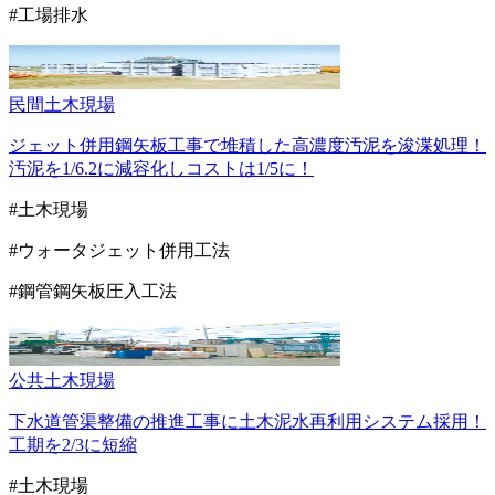
#工場排水
民間
土木現場
ジェット併用鋼矢板工事で堆積した高濃度汚泥を浚渫処理！
汚泥を1/6.2に減容化しコストは1/5に！
#土木現場
#ウォータジェット併用工法
#鋼管鋼矢板圧入工法
公共
土木現場
下水道管渠整備の推進工事に土木泥水再利用システム採用！
工期を2/3に短縮
#土木現場