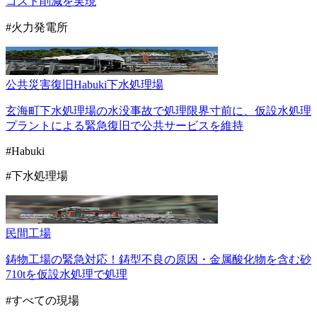
コスト削減を実現
#火力発電所
公共
災害復旧
Habuki
下水処理場
玄海町下水処理場の水没事故で処理限界寸前に、仮設水処理
プラントによる緊急復旧で公共サービスを維持
#Habuki
#下水処理場
民間
工場
鋳物工場の緊急対応！鋳型不良の原因・金属酸化物を含む砂
710tを仮設水処理で処理
#すべての現場