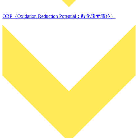
ORP（Oxidation Reduction Potential：酸化還元電位）