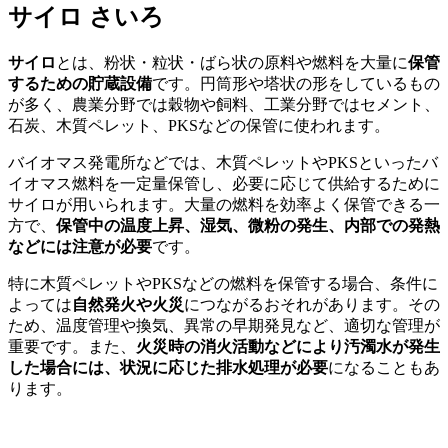
サイロ
さいろ
サイロ
とは、粉状・粒状・ばら状の原料や燃料を大量に
保管
するための貯蔵設備
です。円筒形や塔状の形をしているもの
が多く、農業分野では穀物や飼料、工業分野ではセメント、
石炭、木質ペレット、PKSなどの保管に使われます。
バイオマス発電所などでは、木質ペレットやPKSといったバ
イオマス燃料を一定量保管し、必要に応じて供給するために
サイロが用いられます。大量の燃料を効率よく保管できる一
方で、
保管中の温度上昇、湿気、微粉の発生、内部での発熱
などには注意が必要
です。
特に木質ペレットやPKSなどの燃料を保管する場合、条件に
よっては
自然発火や火災
につながるおそれがあります。その
ため、温度管理や換気、異常の早期発見など、適切な管理が
重要です。また、
火災時の消火活動などにより汚濁水が発生
した場合には、状況に応じた排水処理が必要
になることもあ
ります。