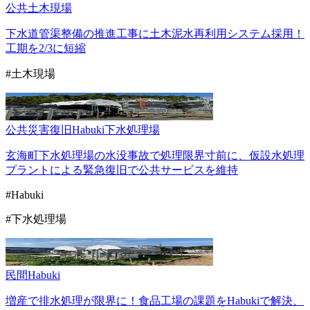
公共
土木現場
下水道管渠整備の推進工事に土木泥水再利用システム採用！
工期を2/3に短縮
#土木現場
公共
災害復旧
Habuki
下水処理場
玄海町下水処理場の水没事故で処理限界寸前に、仮設水処理
プラントによる緊急復旧で公共サービスを維持
#Habuki
#下水処理場
民間
Habuki
増産で排水処理が限界に！食品工場の課題をHabukiで解決、