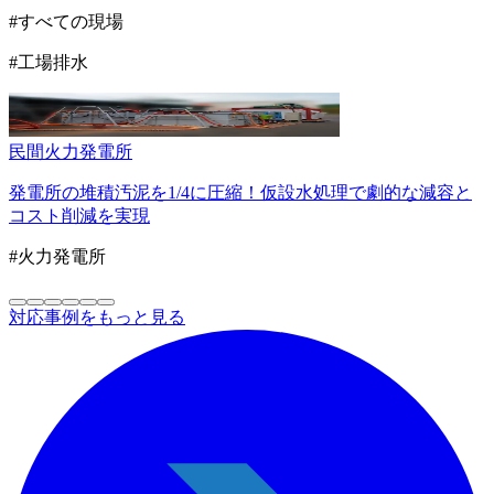
#すべての現場
#工場排水
民間
火力発電所
発電所の堆積汚泥を1/4に圧縮！仮設水処理で劇的な減容と
コスト削減を実現
#火力発電所
対応事例をもっと見る