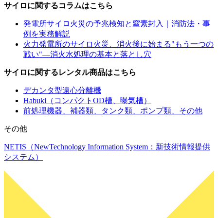
サイロに関するコラムはこちら
発電所サイロ火災の予兆検知と窒素封入｜消防法・事
例を実務解説
火力発電所のサイロ火災、消火後に始まる"もう一つの
戦い"—消火水処理の基本と落とし穴
サイロに関するレンタル商品はこちら
デカンタ型遠心分離機
Habuki（コンパクトOD槽、曝気槽）
前処理機器、補器類、タンク類、ポンプ類、その他
その他
NETIS（NewTechnology Information System：新技術情報提供
システム）