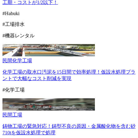
工期・コストが1/2以下！
#Habuki
#工場排水
#機器レンタル
民間
化学工場
化学工場の取水口汚泥を15日間で効率処理！仮設水処理プラ
ントで大幅なコスト削減を実現
#化学工場
民間
工場
鋳物工場の緊急対応！鋳型不良の原因・金属酸化物を含む砂
710tを仮設水処理で処理