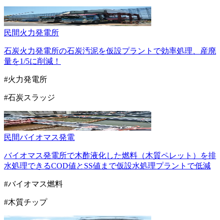
民間
火力発電所
石炭火力発電所の石炭汚泥を仮設プラントで効率処理、産廃
量を1/5に削減！
#火力発電所
#石炭スラッジ
民間
バイオマス発電
バイオマス発電所で木酢液化した燃料（木質ペレット）を排
水処理できるCOD値とSS値まで仮設水処理プラントで低減
#バイオマス燃料
#木質チップ