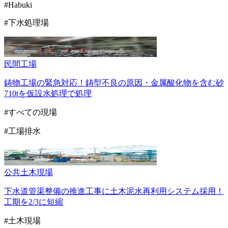
#Habuki
#下水処理場
民間
工場
鋳物工場の緊急対応！鋳型不良の原因・金属酸化物を含む砂
710tを仮設水処理で処理
#すべての現場
#工場排水
公共
土木現場
下水道管渠整備の推進工事に土木泥水再利用システム採用！
工期を2/3に短縮
#土木現場