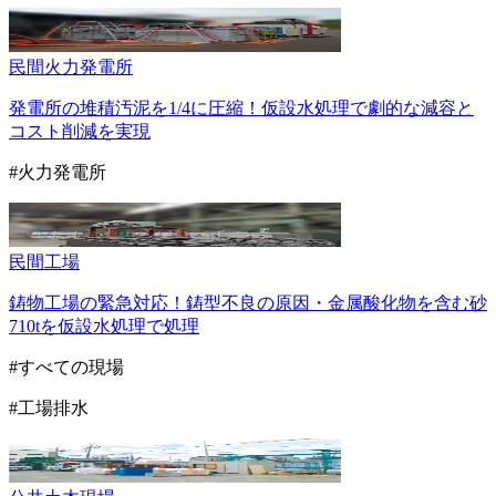
民間
火力発電所
発電所の堆積汚泥を1/4に圧縮！仮設水処理で劇的な減容と
コスト削減を実現
#火力発電所
民間
工場
鋳物工場の緊急対応！鋳型不良の原因・金属酸化物を含む砂
710tを仮設水処理で処理
#すべての現場
#工場排水