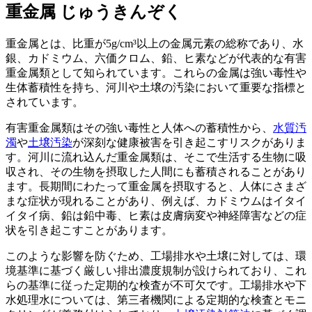
重金属
じゅうきんぞく
重金属とは、比重が5g/cm³以上の金属元素の総称であり、水
銀、カドミウム、六価クロム、鉛、ヒ素などが代表的な有害
重金属類として知られています。これらの金属は強い毒性や
生体蓄積性を持ち、河川や土壌の汚染において重要な指標と
されています。
有害重金属類はその強い毒性と人体への蓄積性から、
水質汚
濁
や
土壌汚染
が深刻な健康被害を引き起こすリスクがありま
す。河川に流れ込んだ重金属類は、そこで生活する生物に吸
収され、その生物を摂取した人間にも蓄積されることがあり
ます。長期間にわたって重金属を摂取すると、人体にさまざ
まな症状が現れることがあり、例えば、カドミウムはイタイ
イタイ病、鉛は鉛中毒、ヒ素は皮膚病変や神経障害などの症
状を引き起こすことがあります。
このような影響を防ぐため、工場排水や土壌に対しては、環
境基準に基づく厳しい排出濃度規制が設けられており、これ
らの基準に従った定期的な検査が不可欠です。工場排水や下
水処理水については、第三者機関による定期的な検査とモニ