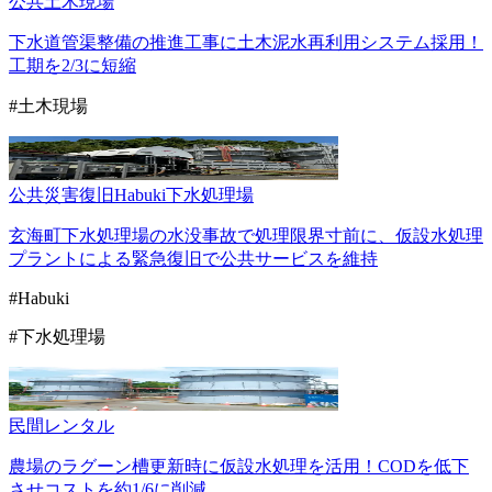
公共
土木現場
下水道管渠整備の推進工事に土木泥水再利用システム採用！
工期を2/3に短縮
#土木現場
公共
災害復旧
Habuki
下水処理場
玄海町下水処理場の水没事故で処理限界寸前に、仮設水処理
プラントによる緊急復旧で公共サービスを維持
#Habuki
#下水処理場
民間
レンタル
農場のラグーン槽更新時に仮設水処理を活用！CODを低下
させコストを約1/6に削減