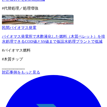
#代替処理／処理増強
民間
バイオマス発電
バイオマス発電所で木酢液化した燃料（木質ペレット）を排
水処理できるCOD値とSS値まで仮設水処理プラントで低減
#バイオマス燃料
#木質チップ
対応事例をもっと見る