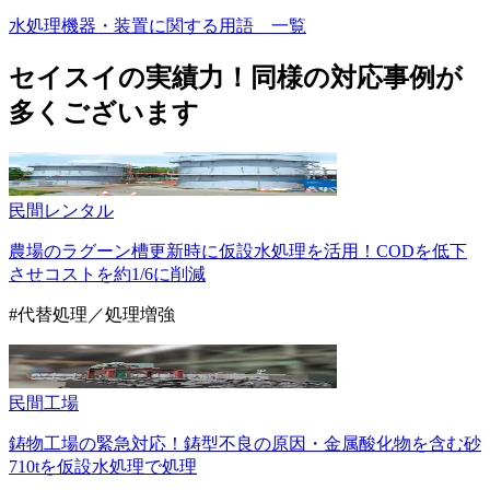
水処理機器・装置に関する用語 一覧
セイスイの実績力！
同様の対応事例が
多くございます
民間
レンタル
農場のラグーン槽更新時に仮設水処理を活用！CODを低下
させコストを約1/6に削減
#代替処理／処理増強
民間
工場
鋳物工場の緊急対応！鋳型不良の原因・金属酸化物を含む砂
710tを仮設水処理で処理