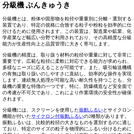
分級機
ぶんきゅうき
分級機とは、粉体や固形物を粒径や重量別に分離・選別する
装置であり、特定の規格に合致する粒子や粉粒を効率的に仕
分けるために使用されます。この装置は、製造業や鉱業、化
学産業など幅広い分野で利用されており、その高精度な分級
能力が生産性向上と品質管理に大きく寄与します。
分級機の精度は、取り扱う材料の粒径や重量に対して非常に
重要です。広範な粒径に柔軟に対応できる能力が求められ、
多様なニーズに応えることが可能です。また、吸引輸送機構
の有無は取り扱いのしやすさに直結し、効率的な操作を実現
します。連続無人処理が可能な高い耐久性を持つことも、分
級機の重要な特徴の一つです。特に、防爆構造など安全面で
の考慮が不可欠であり、これにより作業環境の安全性が確保
されます。
分級機には、スクリーンを使用した
振動ふるい
とサイクロン
機能が付いた
サイクロン付振動ふるい
の2種類があります。
振動ふるいは、比較的粒径の大きなものを選別するのに適し
ており、特定のサイズの粒子を物理的にふるい分けるために