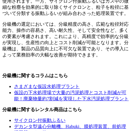
使用されます。一方、サイクロン付振動ふるいはガス中の微
細な粉塵を効果的に取り除くサイクロンと、粒子を粒径に基
づいて分類する振動ふるいが組み合わさった処理装置です。
分級機の選定においては、分級精度の高さ、広範な粒径対応
能力、操作の容易さ、高い耐久性、そして安全性など、多く
の要素が考慮されます。これにより、高精度で効率的な分級
が実現し、生産性の向上とコスト削減が可能となります。分
級機は、製品の品質向上に不可欠な装置であり、その導入に
よって業務効率の大幅な改善が期待できます。
分級機に関するコラムはこちら
さまざまな仮設水処理プラント
仮設の下水処理場で大量の汚泥処理とコスト削減が可
能！廃棄物量約7割減を実現した下水汚泥処理プラント
分級機に関するレンタル商品はこちら
サイクロン付振動ふるい
デカンタ型遠心分離機、Habuki、膜処理装置、前処理