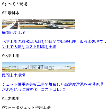
#すべての現場
#工場排水
民間
化学工場
化学工場の取水口汚泥を15日間で効率処理！仮設水処理プラ
ントで大幅なコスト削減を実現
#化学工場
民間
土木現場
ジェット併用鋼矢板工事で堆積した高濃度汚泥を浚渫処理！
汚泥を1/6.2に減容化しコストは1/5に！
#土木現場
#ウォータジェット併用工法