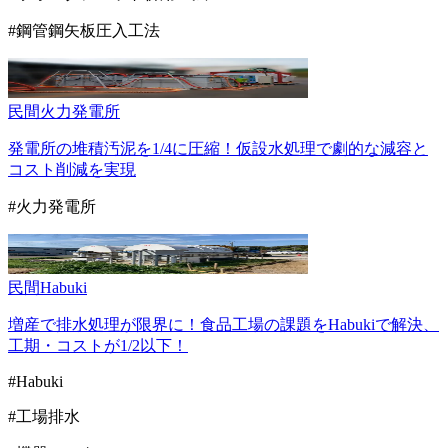
#鋼管鋼矢板圧入工法
民間
火力発電所
発電所の堆積汚泥を1/4に圧縮！仮設水処理で劇的な減容と
コスト削減を実現
#火力発電所
民間
Habuki
増産で排水処理が限界に！食品工場の課題をHabukiで解決、
工期・コストが1/2以下！
#Habuki
#工場排水