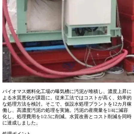
バイオマス燃料化工場の曝気槽に汚泥が堆積し、濃度上昇に
よる水質悪化が課題に。従来工法ではコストが高く、効率的
な処理方法を検討。そこで、仮設水処理プラントを12カ月稼
働し、高濃度汚泥の処理を実施。汚泥の産廃量を1/4に減容
化し、処理費用を1/2.5に削減。水質改善とコスト削減を同時
に達成しました。
処理ポイント