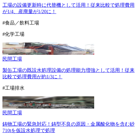
工場の設備更新時に代替機として活用！従来比較で処理費用
が1/4、産廃量が1/20に！
#食品／飲料工場
#化学工場
民間
工場
製缶工場の既設水処理設備の処理能力増強として活用！従来
比較で処理費用が約1/3に！
#工場排水
民間
工場
鋳物工場の緊急対応！鋳型不良の原因・金属酸化物を含む砂
710tを仮設水処理で処理