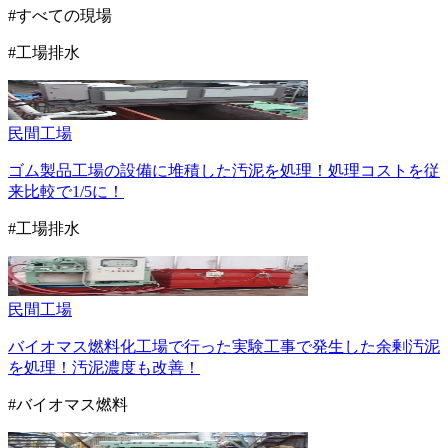
#すべての現場
#工場排水
民間
工場
ゴム製品工場の設備に堆積した汚泥を処理！処理コストを従
来比較で1/5に！
#工場排水
民間
工場
バイオマス燃料化工場で行った実験工事で発生した余剰汚泥
を処理！汚泥濃度も改善！
#バイオマス燃料