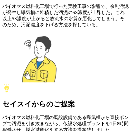
バイオマス燃料化工場で行った実験工事の影響で、余剰汚泥
が発生し曝気槽に堆積した汚泥のSS濃度が上昇した。これ
以上SS濃度が上がると放流水の水質が悪化してしまう。そ
のため、汚泥濃度を下げる方法を探している。
セイスイ
からの
ご提案
バイオマス燃料化工場の既設設備である曝気槽から直接ポン
プで汚泥を引き抜きながら、仮設水処理プラントを1日8時間
稼働させ、脱水減容化をする方法を提案致しました。