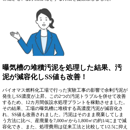
曝気槽の堆積汚泥を処理した結果、汚
泥が減容化しSS値も改善！
バイオマス燃料化工場で行った実験工事の影響で余剰汚泥が
発生しSS濃度が上昇。この2つの汚泥トラブルを併せて改善
するため、12カ月間仮設水処理プラントを稼動させました。
その結果、工場の曝気槽に堆積する高濃度汚泥が減容化さ
れ、SS値も改善されました。汚泥はそのまま廃棄してしま
う方法に比べ、産廃量を7,000㎥から1,800㎥の約1/4にまで減
容化でき、また、処理費用は従来工法と比較して1/2.5に抑え