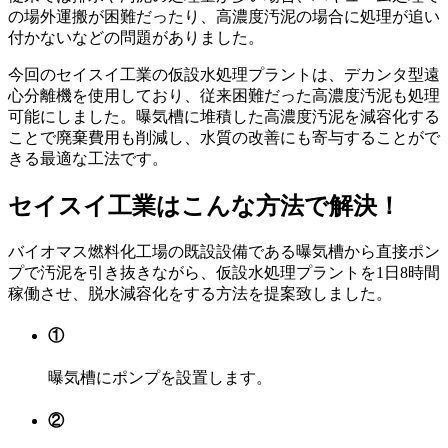
の場外運搬が困難だったり、高濃度汚泥の場合に処理が追い
付かないなどの問題がありました。
今回のセイスイ工業の仮設水処理プラントは、デカンタ型遠
心分離機を使用しており、従来困難だった高濃度汚泥も処理
可能にしました。曝気槽に堆積した高濃度汚泥を減容化する
ことで廃棄費用も削減し、水質の改善にも寄与することがで
きる最適な工法です。
セイスイ工業はこんな方法で解決！
バイオマス燃料化工場の既設設備である曝気槽から直接ポン
プで汚泥を引き抜きながら、仮設水処理プラントを1日8時間
稼働させ、脱水減容化をする方法を提案致しました。
①
曝気槽にポンプを設置します。
②