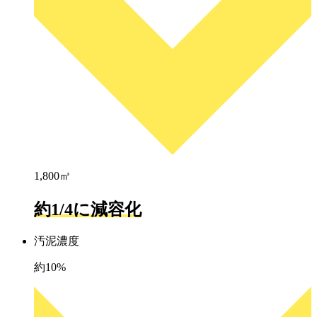
1,800㎥
約1/4に減容化
汚泥濃度
約10%