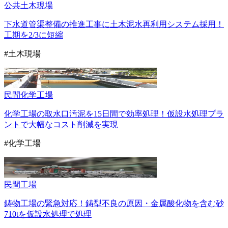
公共
土木現場
下水道管渠整備の推進工事に土木泥水再利用システム採用！
工期を2/3に短縮
#土木現場
民間
化学工場
化学工場の取水口汚泥を15日間で効率処理！仮設水処理プラ
ントで大幅なコスト削減を実現
#化学工場
民間
工場
鋳物工場の緊急対応！鋳型不良の原因・金属酸化物を含む砂
710tを仮設水処理で処理