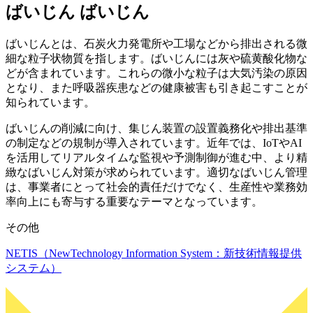
ばいじん
ばいじん
ばいじんとは、石炭火力発電所や工場などから排出される微
細な粒子状物質を指します。ばいじんには灰や硫黄酸化物な
どが含まれています。これらの微小な粒子は大気汚染の原因
となり、また呼吸器疾患などの健康被害も引き起こすことが
知られています。
ばいじんの削減に向け、集じん装置の設置義務化や排出基準
の制定などの規制が導入されています。近年では、IoTやAI
を活用してリアルタイムな監視や予測制御が進む中、より精
緻なばいじん対策が求められています。適切なばいじん管理
は、事業者にとって社会的責任だけでなく、生産性や業務効
率向上にも寄与する重要なテーマとなっています。
その他
NETIS（NewTechnology Information System：新技術情報提供
システム）