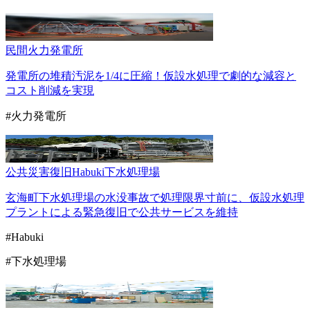
民間
火力発電所
発電所の堆積汚泥を1/4に圧縮！仮設水処理で劇的な減容と
コスト削減を実現
#火力発電所
公共
災害復旧
Habuki
下水処理場
玄海町下水処理場の水没事故で処理限界寸前に、仮設水処理
プラントによる緊急復旧で公共サービスを維持
#Habuki
#下水処理場