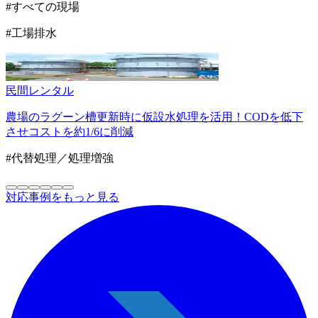
#すべての現場
#工場排水
民間
レンタル
農場のラグーン槽更新時に仮設水処理を活用！CODを低下
させコストを約1/6に削減
#代替処理／処理増強
対応事例をもっと見る