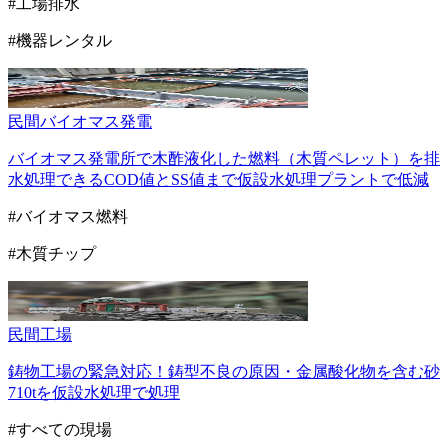
#工場排水
#機器レンタル
民間
バイオマス発電
バイオマス発電所で木酢液化した燃料（木質ペレット）を排
水処理できるCOD値とSS値まで仮設水処理プラントで低減
#バイオマス燃料
#木質チップ
民間
工場
鋳物工場の緊急対応！鋳型不良の原因・金属酸化物を含む砂
710tを仮設水処理で処理
#すべての現場