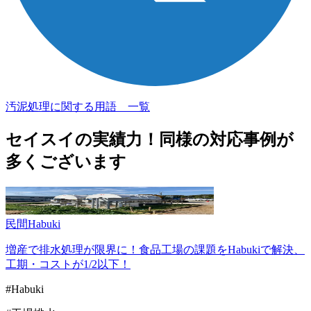
汚泥処理に関する用語 一覧
セイスイの実績力！
同様の対応事例が
多くございます
民間
Habuki
増産で排水処理が限界に！食品工場の課題をHabukiで解決、
工期・コストが1/2以下！
#Habuki