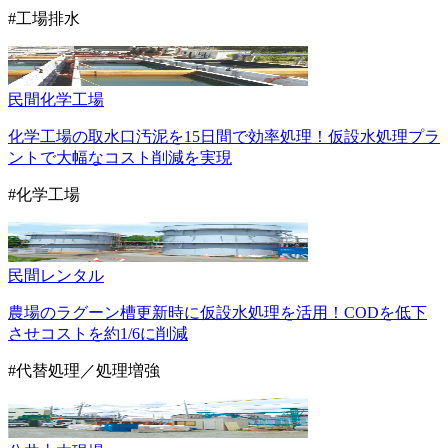
#工場排水
民間
化学工場
化学工場の取水口汚泥を15日間で効率処理！仮設水処理プラ
ントで大幅なコスト削減を実現
#化学工場
民間
レンタル
農場のラグーン槽更新時に仮設水処理を活用！CODを低下
させコストを約1/6に削減
#代替処理／処理増強