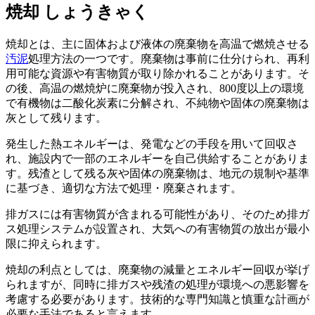
焼却
しょうきゃく
焼却とは、主に固体および液体の廃棄物を高温で燃焼させる
汚泥
処理方法の一つです。廃棄物は事前に仕分けられ、再利
用可能な資源や有害物質が取り除かれることがあります。そ
の後、高温の燃焼炉に廃棄物が投入され、800度以上の環境
で有機物は二酸化炭素に分解され、不純物や固体の廃棄物は
灰として残ります。
発生した熱エネルギーは、発電などの手段を用いて回収さ
れ、施設内で一部のエネルギーを自己供給することがありま
す。残渣として残る灰や固体の廃棄物は、地元の規制や基準
に基づき、適切な方法で処理・廃棄されます。
排ガスには有害物質が含まれる可能性があり、そのため排ガ
ス処理システムが設置され、大気への有害物質の放出が最小
限に抑えられます。
焼却の利点としては、廃棄物の減量とエネルギー回収が挙げ
られますが、同時に排ガスや残渣の処理が環境への悪影響を
考慮する必要があります。技術的な専門知識と慎重な計画が
必要な手法であると言えます。