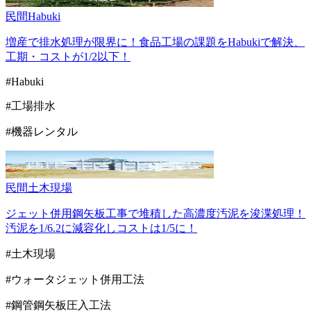
民間
Habuki
増産で排水処理が限界に！食品工場の課題をHabukiで解決、
工期・コストが1/2以下！
#Habuki
#工場排水
#機器レンタル
民間
土木現場
ジェット併用鋼矢板工事で堆積した高濃度汚泥を浚渫処理！
汚泥を1/6.2に減容化しコストは1/5に！
#土木現場
#ウォータジェット併用工法
#鋼管鋼矢板圧入工法