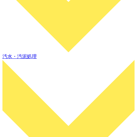
汚水・汚泥処理