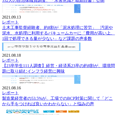
532人の自治体職員調査、「水害意識と取組白書」公開
2021.09.13
レポート
土木工事監督経験者、約8割が「泥水処理に苦労」 汚泥や
泥水、水処理に利用するバキュームカーに「費用が高い上、
1回で処理できる量が少ない」など課題の声多数
2021.08.18
レポート
【23卒学生111人調査】経営・経済系23卒の約8割が、環境問
題に取り組むインフラ経営に興味
2021.08.16
レポート
製造業経営者の53.5%が、工場でのBCP対策に関して「どこ
から手をつければ良いかわからない」と悩みの声