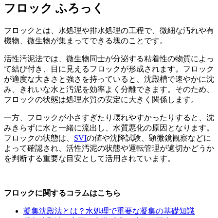
フロック
ふろっく
フロックとは、水処理や排水処理の工程で、微細な汚れや有
機物、微生物が集まってできる塊のことです。
活性汚泥法では、微生物同士が分泌する粘着性の物質によっ
て結び付き、目に見えるフロックが形成されます。フロック
が適度な大きさと強さを持っていると、沈殿槽で速やかに沈
み、きれいな水と汚泥を効率よく分離できます。そのため、
フロックの状態は処理水質の安定に大きく関係します。
一方、フロックが小さすぎたり壊れやすかったりすると、沈
みきらずに水と一緒に流出し、水質悪化の原因となります。
フロックの状態は、
SVI
の値や沈降試験、顕微鏡観察などに
よって確認され、活性汚泥の状態や運転管理が適切かどうか
を判断する重要な目安として活用されています。
フロックに関するコラムはこちら
凝集沈殿法とは？水処理で重要な凝集の基礎知識