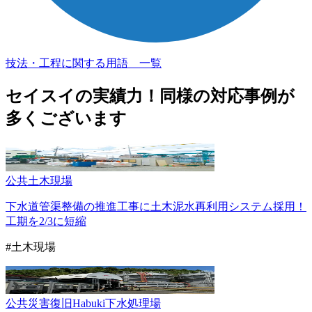
技法・工程に関する用語 一覧
セイスイの実績力！
同様の対応事例が
多くございます
公共
土木現場
下水道管渠整備の推進工事に土木泥水再利用システム採用！
工期を2/3に短縮
#土木現場
公共
災害復旧
Habuki
下水処理場