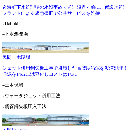
玄海町下水処理場の水没事故で処理限界寸前に、仮設水処理
プラントによる緊急復旧で公共サービスを維持
#Habuki
#下水処理場
民間
土木現場
ジェット併用鋼矢板工事で堆積した高濃度汚泥を浚渫処理！
汚泥を1/6.2に減容化しコストは1/5に！
#土木現場
#ウォータジェット併用工法
#鋼管鋼矢板圧入工法
民間
レンタル