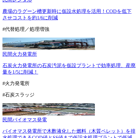
農場のラグーン槽更新時に仮設水処理を活用！CODを低下
させコストを約1/6に削減
#代替処理／処理増強
民間
火力発電所
石炭火力発電所の石炭汚泥を仮設プラントで効率処理、産廃
量を1/5に削減！
#火力発電所
#石炭スラッジ
民間
バイオマス発電
バイオマス発電所で木酢液化した燃料（木質ペレット）を排
水処理できるCOD値とSS値まで仮設水処理プラントで低減