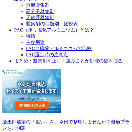
無機凝集剤
高分子凝集剤
天然系凝集剤
凝集剤の種類別 比較表
PAC（ポリ塩化アルミニウム）とは？
特徴
主な用途
PACと硫酸アルミニウムの比較
PAC選定時の注意点
まとめ：凝集剤を正しく選ぶことが処理の鍵を握る！
凝集剤選定の「迷い」を、今日で整理しませんか？最適プラ
ンをご相談