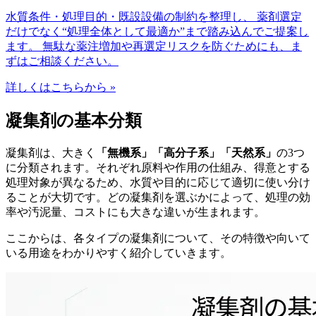
水質条件・処理目的・既設設備の制約を整理し、 薬剤選定
だけでなく“処理全体として最適か”まで踏み込んでご提案し
ます。 無駄な薬注増加や再選定リスクを防ぐためにも、ま
ずはご相談ください。
詳しくはこちらから »
凝集剤の基本分類
凝集剤は、大きく
「無機系」「高分子系」「天然系」
の3つ
に分類されます。それぞれ原料や作用の仕組み、得意とする
処理対象が異なるため、水質や目的に応じて適切に使い分け
ることが大切です。どの凝集剤を選ぶかによって、処理の効
率や汚泥量、コストにも大きな違いが生まれます。
ここからは、各タイプの凝集剤について、その特徴や向いて
いる用途をわかりやすく紹介していきます。