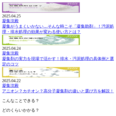
2025.04.25
凝集沈殿
凝集がうまくいかない…そんな時こそ「凝集助剤」！汚泥処
理・排水処理の効果が変わる使い方とは？
2025.04.24
凝集沈殿
凝集剤の実力を現場で活かす！排水・汚泥処理の具体例と選
定のコツ
2025.04.22
凝集沈殿
アニオン？カチオン？高分子凝集剤の違いと選び方を解説！
こんなことできる？
どのくらいかかる？