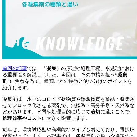
前回の記事
では、
「凝集」
の原理や処理工程、水処理におけ
る重要性を解説しました。今回は、その中核を担う
“凝集
剤”
に焦点を当て、種類ごとの特徴と使い分けのポイントを
紹介します。
凝集剤は、水中のコロイド状物質や懸濁物質を凝結・凝集さ
せてフロック化させる薬剤で、無機系・高分子系・天然系な
どがあります。水質や処理目的に応じて適切に選ぶことで、
処理効率やコスト
に大きく影響します。
近年は、環境対応型や高機能なタイプも増えており、選択肢
が広がっています。本記事では、各凝集剤の違いや選定のヒ