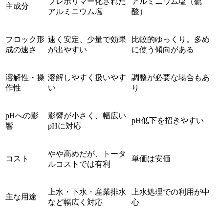
プレポリマー化された
アルミニウム塩（硫
主成分
アルミニウム塩
酸）
フロック形
速く安定、少量で効果
比較的ゆっくり。多め
成の速さ
が出やすい
に使う傾向がある
溶解性・操
溶解しやすく扱いやす
調整が必要な場合もあ
作性
い
り
pHへの影
影響が小さく、幅広い
pH低下を招きやすい
響
pHに対応
やや高めだが、トータ
コスト
単価は安価
ルコストでは有利
上水・下水・産業排水
上水処理での利用が中
主な用途
など幅広く対応
心