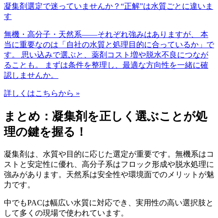
凝集剤選定で迷っていませんか？“正解”は水質ごとに違いま
す
無機・高分子・天然系――それぞれ強みはありますが、 本
当に重要なのは「自社の水質と処理目的に合っているか」で
す。 思い込みで選ぶと、薬剤コスト増や脱水不良につなが
ることも。 まずは条件を整理し、最適な方向性を一緒に確
認しませんか。
詳しくはこちらから »
まとめ：凝集剤を正しく選ぶことが処
理の鍵を握る！
凝集剤は、水質や目的に応じた選定が重要です。無機系はコ
ストと安定性に優れ、高分子系はフロック形成や脱水処理に
強みがあります。天然系は安全性や環境面でのメリットが魅
力です。
中でもPACは幅広い水質に対応でき、実用性の高い選択肢と
して多くの現場で使われています。