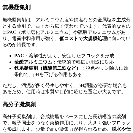
無機凝集剤
無機凝集剤は、アルミニウム塩や鉄塩などの金属塩を主成分
とする薬剤で、古くから広く使われています。代表的なもの
にPAC（ポリ塩化アルミニウム）や硫酸アルミニウムがあ
り、電荷中和作用が強く、
低コスト
で
大規模処理
に向いてい
るのが特長です。
PAC
：溶解性がよく、安定したフロックを形成
硫酸アルミニウム
：伝統的で幅広い用途に対応
鉄系凝集剤（硫酸第二鉄など）
：脱色やリン除去に効
果的で、pHを下げる作用もある
ただし、汚泥が多く発生しやすく、pH調整が必要な場合も
あるため、使用時は水質や目的に応じた選定が大切です。
高分子凝集剤
高分子凝集剤は、合成樹脂をベースにした長鎖構造の薬剤
で、粒子同士をつなぐ架橋作用により、大きく強いフロック
を形成します。少量で高い凝集力が得られるため、
脱水や仕