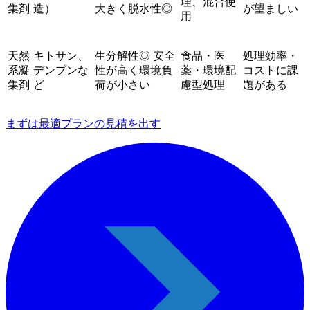
理、混合使
集剤
造）
大きく脱水性◎
が望ましい
用
天然
キトサン、
生分解性◎ 安全
食品・医
処理効率・
系凝
デンプンな
性が高く環境負
薬・環境配
コストに課
集剤
ど
荷が小さい
慮型処理
題がある
まずは最適プランの見積を出す