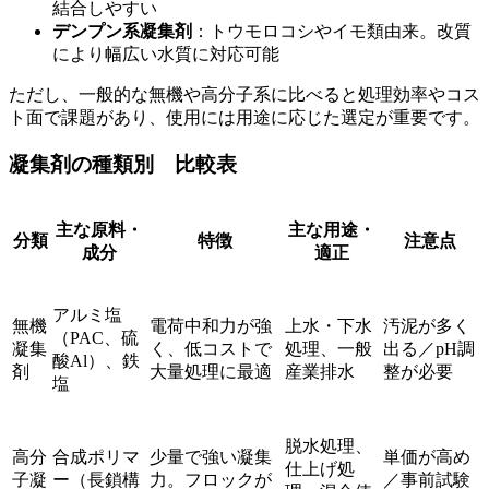
結合しやすい
デンプン系凝集剤
：トウモロコシやイモ類由来。改質
により幅広い水質に対応可能
ただし、一般的な無機や高分子系に比べると処理効率やコス
ト面で課題があり、使用には用途に応じた選定が重要です。
凝集剤の種類別 比較表
主な原料・
主な用途・
分類
特徴
注意点
成分
適正
アルミ塩
無機
電荷中和力が強
上水・下水
汚泥が多く
（PAC、硫
凝集
く、低コストで
処理、一般
出る／pH調
酸Al）、鉄
剤
大量処理に最適
産業排水
整が必要
塩
脱水処理、
高分
合成ポリマ
少量で強い凝集
単価が高め
仕上げ処
子凝
ー（長鎖構
力。フロックが
／事前試験