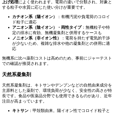
上げ処理
によく使われます。電荷の違いで分類され、対象と
する粒子や水質に応じた使い分けが重要です。
カチオン系（陽イオン）
：有機汚泥や負電荷のコロイ
ド粒子に適応
アニオン系（陰イオン）・両性タイプ
：無機粒子や特
定の排水に有効、無機凝集剤と併用するケースも
ノニオン系（非イオン性）
：電荷を持たず電気的干渉
が少ないため、複雑な排水や他の凝集剤との併用に適
応
無機系に比べ薬剤コストは高めのため、事前にジャーテスト
での確認が推奨されます。
天然系凝集剤
天然系凝集剤は、キトサンやデンプンなどの自然由来成分を
主原料とした薬剤で、環境負荷が少なく、安全性の高さが特
長です。食品や医薬品分野でも使用できるものがあり、近年
注目が高まっています。
キトサン
：甲殻類由来。陽イオン性でコロイド粒子と