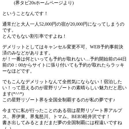
(界タビ20sホームページより)
ということなんです！
通常だと大人一人52,000円の宿が20,000円になってしまうの
です。
とんでもない割引率ですよね！
デメリットとしてはキャンセル変更不可、WEB予約事前決
済のみなどがあります。
が！一番は何といっても予約が取れない…予約開始前の44日
前の0：00からサイトに張り付いても予約が取れたらラッキ
ーなほどです。
でもこんなデメリットなんて全然気にならない！宿泊した
い！って思えるのが星野リゾートの素晴らしい魅力だと思い
ます(*^^*)
この星野リゾート界を全国全制覇するのが私の夢です♪
今までに私が行ったことのある宿は星野リゾート界アルプ
ス、界伊東、界鬼怒川、トマム、BEB5軽井沢です！
書き出してみるとまだまだ夢の全国制覇には程遠いですね
（..）