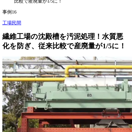
比較で産廃量が1/5に！
事例16
工場
民間
繊維工場の沈殿槽を汚泥処理！水質悪
化を防ぎ、従来比較で産廃量が1/5に！