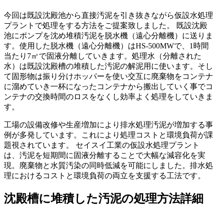
今回は既設沈殿池から直接汚泥を引き抜きながら仮設水処理
プラントで処理をする方法をご提案致しました。 既設沈殿
池にポンプを沈め堆積汚泥を脱水機（遠心分離機）に送りま
す。使用した脱水機（遠心分離機）はHS-500MWで、1時間
当たり7㎥で固液分離していきます。処理水（分離された
水）は既設沈殿槽の堆積した汚泥の解泥用に使います。そし
て固形物は振り分けホッパーを使い交互に廃棄物をコンテナ
に溜めていき一杯になったコンテナから搬出していく事でコ
ンテナの交換時間のロスをなくし効率よく処理をしていきま
す。
工場の設備改修や生産増加により排水処理汚泥が増加する事
例が多発しています。これにより処理コストと環境負荷が課
題視されています。 セイスイ工業の仮設水処理プラント
は、汚泥を短期間に固液分離することで大幅な減容化を実
現。廃棄物と水質汚染の同時低減を可能にしました。排水処
理におけるコストと環境負荷の両立を支援する工法です。
沈殿槽に堆積した汚泥の処理方法詳細