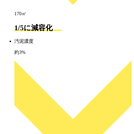
170㎥
1/5に減容化
汚泥濃度
約3%