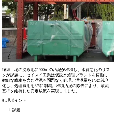
繊維工場の沈殿池に900㎥の汚泥が堆積し、水質悪化のリス
クが課題に。セイスイ工業は仮設水処理プラントを稼働し、
微細な繊維を含む汚泥も問題なく処理。汚泥量を1/5に減容
化し、処理費用を3/5に削減。堆積汚泥の除去により、放流
基準を維持した安定放流を実現しました。
処理ポイント
課題