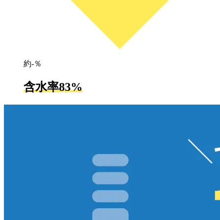
約-％
含水率83%