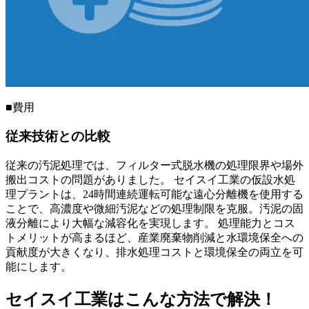
■費用
従来技術との比較
従来の汚泥処理では、フィルター式脱水機の処理限界や場外
搬出コストの問題がありました。 セイスイ工業の仮設水処
理プラントは、24時間連続運転可能な遠心分離機を使用する
ことで、高濃度や微細汚泥などの処理制限を克服。汚泥の固
液分離により大幅な減容化を実現します。 処理能力とコス
トメリットが高まるほど、産業廃棄物削減と水環境保全への
貢献度が大きくなり、排水処理コストと環境保全の両立を可
能にします。
セイスイ工業はこんな方法で解決！