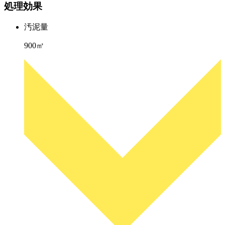
処理効果
汚泥量
900㎥