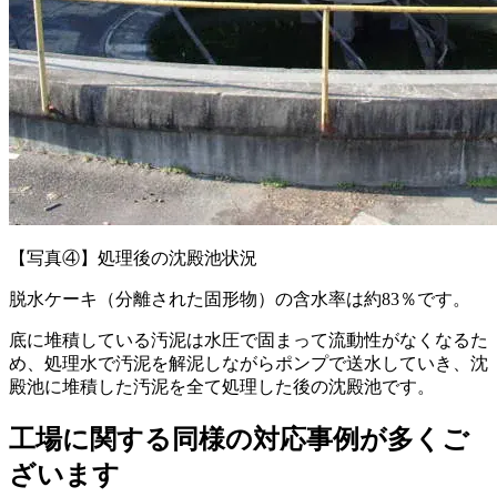
【写真④】処理後の沈殿池状況
脱水ケーキ（分離された固形物）の含水率は約83％です。
底に堆積している汚泥は水圧で固まって流動性がなくなるた
め、処理水で汚泥を解泥しながらポンプで送水していき、沈
殿池に堆積した汚泥を全て処理した後の沈殿池です。
工場に関する
同様の対応事例が多くご
ざいます