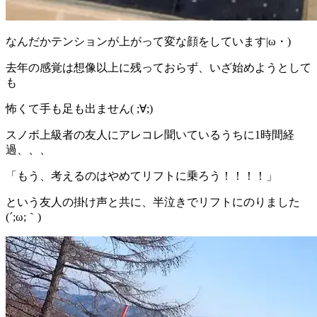
なんだかテンションが上がって変な顔をしています|ω・)
去年の感覚は想像以上に残っておらず、いざ始めようとして
も
怖くて手も足も出ません( ;∀;)
スノボ上級者の友人にアレコレ聞いているうちに1時間経
過、、、
「もう、考えるのはやめてリフトに乗ろう！！！！」
という友人の掛け声と共に、半泣きでリフトにのりました
(´;ω;｀)