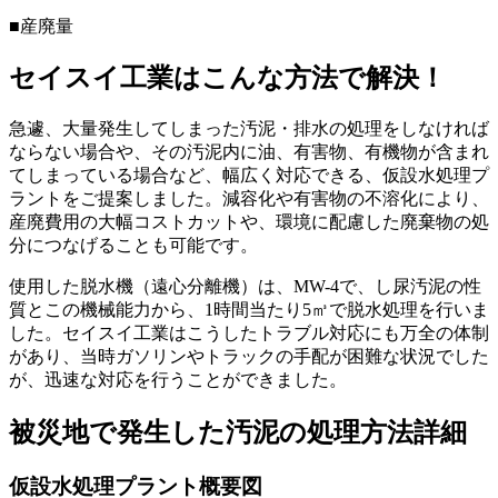
■産廃量
セイスイ工業はこんな方法で解決！
急遽、大量発生してしまった汚泥・排水の処理をしなければ
ならない場合や、その汚泥内に油、有害物、有機物が含まれ
てしまっている場合など、幅広く対応できる、仮設水処理プ
ラントをご提案しました。減容化や有害物の不溶化により、
産廃費用の大幅コストカットや、環境に配慮した廃棄物の処
分につなげることも可能です。
使用した脱水機（遠心分離機）は、MW-4で、し尿汚泥の性
質とこの機械能力から、1時間当たり5㎥で脱水処理を行いま
した。セイスイ工業はこうしたトラブル対応にも万全の体制
があり、当時ガソリンやトラックの手配が困難な状況でした
が、迅速な対応を行うことができました。
被災地で発生した汚泥の処理方法詳細
仮設水処理プラント概要図