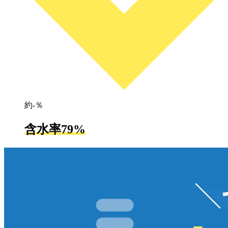
約-％
含水率79%