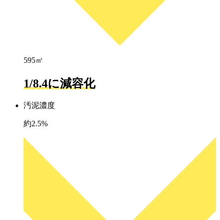
595㎥
1/8.4に減容化
汚泥濃度
約2.5%