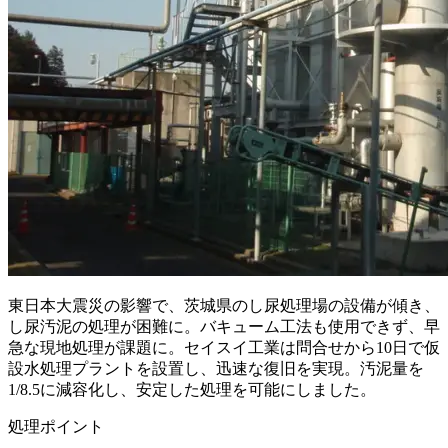
東日本大震災の影響で、茨城県のし尿処理場の設備が傾き、
し尿汚泥の処理が困難に。バキューム工法も使用できず、早
急な現地処理が課題に。セイスイ工業は問合せから10日で仮
設水処理プラントを設置し、迅速な復旧を実現。汚泥量を
1/8.5に減容化し、安定した処理を可能にしました。
処理ポイント