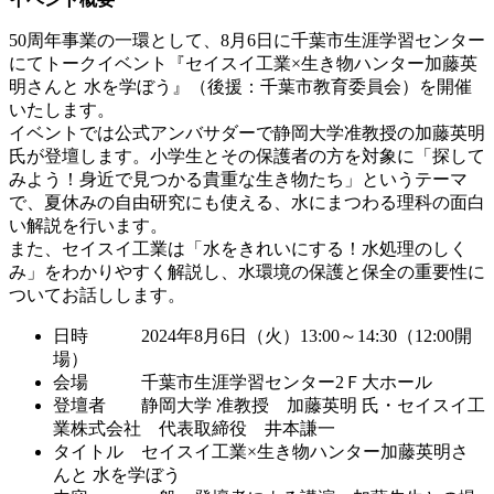
50周年事業の一環として、8月6日に千葉市生涯学習センター
にてトークイベント『セイスイ工業×生き物ハンター加藤英
明さんと 水を学ぼう』（後援：千葉市教育委員会）を開催
いたします。
イベントでは公式アンバサダーで静岡大学准教授の加藤英明
氏が登壇します。小学生とその保護者の方を対象に「探して
みよう！身近で見つかる貴重な生き物たち」というテーマ
で、夏休みの自由研究にも使える、水にまつわる理科の面白
い解説を行います。
また、セイスイ工業は「水をきれいにする！水処理のしく
み」をわかりやすく解説し、水環境の保護と保全の重要性に
ついてお話しします。
日時 2024年8月6日（火）13:00～14:30（12:00開
場）
会場 千葉市生涯学習センター2Ｆ大ホール
登壇者 静岡大学 准教授 加藤英明 氏・セイスイ工
業株式会社 代表取締役 井本謙一
タイトル セイスイ工業×生き物ハンター加藤英明さ
んと 水を学ぼう