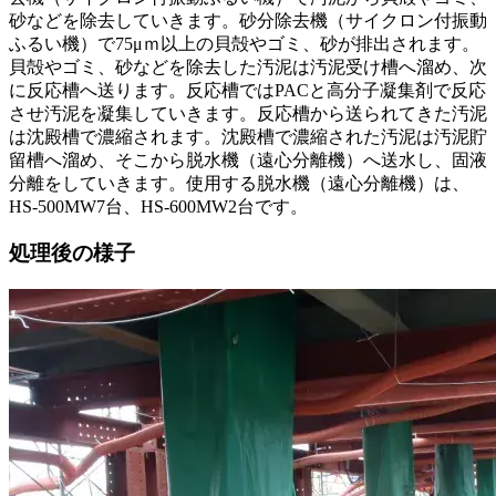
砂などを除去していきます。砂分除去機（サイクロン付振動
ふるい機）で75μｍ以上の貝殻やゴミ、砂が排出されます。
貝殻やゴミ、砂などを除去した汚泥は汚泥受け槽へ溜め、次
に反応槽へ送ります。反応槽ではPACと高分子凝集剤で反応
させ汚泥を凝集していきます。反応槽から送られてきた汚泥
は沈殿槽で濃縮されます。沈殿槽で濃縮された汚泥は汚泥貯
留槽へ溜め、そこから脱水機（遠心分離機）へ送水し、固液
分離をしていきます。使用する脱水機（遠心分離機）は、
HS-500MW7台、HS-600MW2台です。
処理後の様子