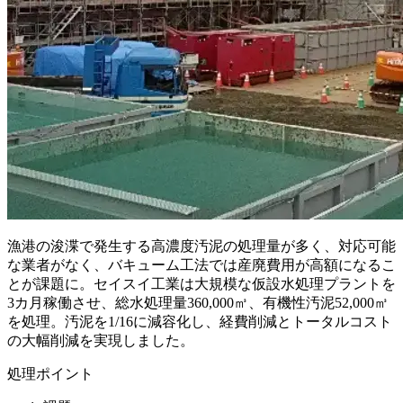
漁港の浚渫で発生する高濃度汚泥の処理量が多く、対応可能
な業者がなく、バキューム工法では産廃費用が高額になるこ
とが課題に。セイスイ工業は大規模な仮設水処理プラントを
3カ月稼働させ、総水処理量360,000㎥、有機性汚泥52,000㎥
を処理。汚泥を1/16に減容化し、経費削減とトータルコスト
の大幅削減を実現しました。
処理ポイント