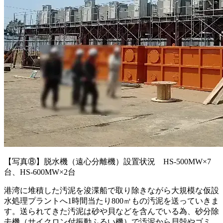
【写真⑧】脱水機（遠心分離機）設置状況 HS-500MW×7
台、HS-600MW×2台
港湾に堆積した汚泥を浚渫船で取り除きながら大規模な仮設
水処理プラントへ1時間当たり800㎥もの汚泥を送っていきま
す。送られてきた汚泥は砂や貝などを含んでいる為、砂分除
去機（サイクロン付振動ふるい機）で汚泥から貝殻やゴミ、