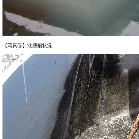
【写真⑥】沈殿槽状況