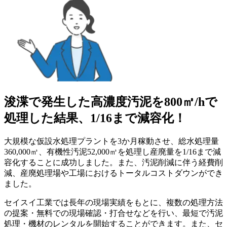
浚渫で発生した高濃度汚泥を800㎥/hで
処理した結果、1/16まで減容化！
大規模な仮設水処理プラントを3か月稼動させ、総水処理量
360,000㎥、有機性汚泥52,000㎥を処理し産廃量を1/16まで減
容化することに成功しました。また、汚泥削減に伴う経費削
減、産廃処理場や工場におけるトータルコストダウンができ
ました。
セイスイ工業では長年の現場実績をもとに、複数の処理方法
の提案・無料での現場確認・打合せなどを行い、最短で汚泥
処理・機材のレンタルを開始することができます。また、セ