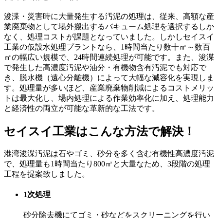
浚渫・災害時に大量発生する汚泥の処理は、従来、高額な産
業廃棄物として場外搬出するバキューム処理を選択するしか
なく、処理コストが課題となっていました。しかしセイスイ
工業の仮設水処理プラントなら、1時間当たり数十㎥～数百
㎥の幅広い規模で、24時間連続処理が可能です。また、浚渫
で発生した高濃度汚泥や油分・有機物含有汚泥でも対応で
き、脱水機（遠心分離機）によって大幅な減容化を実現しま
す。処理量が多いほど、産業廃棄物削減によるコストメリッ
トは最大化し、場内処理による作業効率化に加え、処理能力
と経済性の両立が可能な革新的な工法です。
セイスイ工業はこんな方法で解決！
港湾浚渫汚泥は石やゴミ、砂分を多く含む有機性高濃度汚泥
で、処理量も1時間当たり800㎥と大量なため、3段階の処理
工程を提案致しました。
1次処理
砂分除去機にてゴミ・砂などをスクリーニングを行い