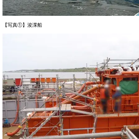
【写真①】浚渫船