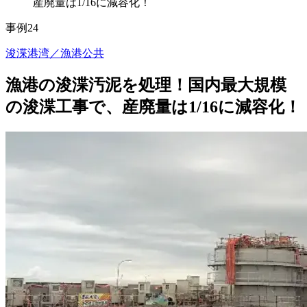
産廃量は1/16に減容化！
事例24
浚渫
港湾／漁港
公共
漁港の浚渫汚泥を処理！国内最大規模
の浚渫工事で、産廃量は1/16に減容化！