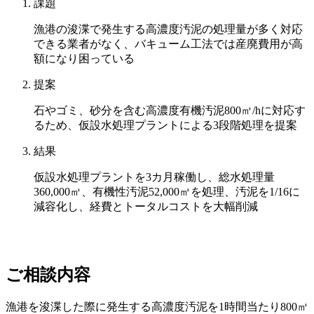
課題
漁港の浚渫で発生する高濃度汚泥の処理量が多く対応
できる業者がなく、バキューム工法では産廃費用が高
額になり困っている
提案
石やゴミ、砂分を含む高濃度有機汚泥800㎥/hに対応す
るため、仮設水処理プラントによる3段階処理を提案
結果
仮設水処理プラントを3カ月稼働し、総水処理量
360,000㎥、有機性汚泥52,000㎥を処理、汚泥を1/16に
減容化し、経費とトータルコストを大幅削減
ご相談内容
漁港を浚渫した際に発生する高濃度汚泥を1時間当たり800㎥