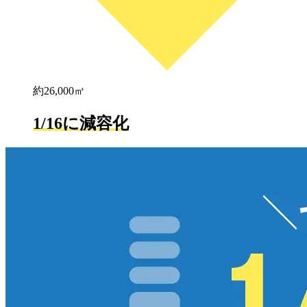
約26,000㎥
1/16に減容化