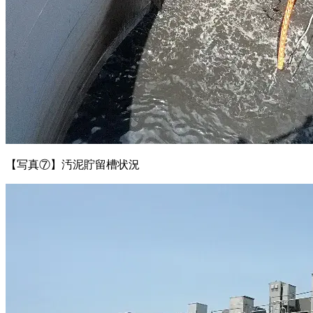
【写真⑦】汚泥貯留槽状況