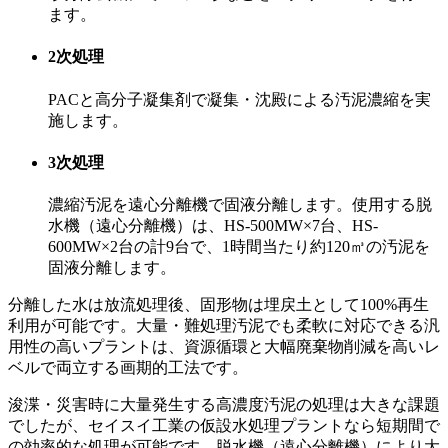
ます。
2次処理
PACと高分子凝集剤で凝集・沈殿による汚泥濃縮を実
施します。
3次処理
濃縮汚泥を遠心分離機で固液分離します。使用する脱
水機（遠心分離機）は、HS-500MW×7台、HS-
600MW×2台の計9台で、1時間当たり約120㎥の汚泥を
固液分離します。
分離した水は放流処理後、固形物は埋戻土として100%再生
利用が可能です。大量・難処理汚泥でも柔軟に対応できる汎
用性の高いプラントは、資源循環と大幅廃棄物削減を高いレ
ベルで両立する画期的工法です。
浚渫・災害時に大量発生する高濃度汚泥の処理は大きな課題
でしたが、セイスイ工業の仮設水処理プラントなら短期間で
の効率的な処理が可能です。脱水機（遠心分離機）により大