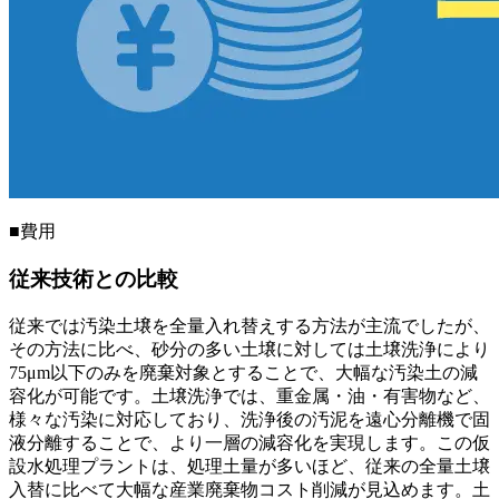
■費用
従来技術との比較
従来では汚染土壌を全量入れ替えする方法が主流でしたが、
その方法に比べ、砂分の多い土壌に対しては土壌洗浄により
75μm以下のみを廃棄対象とすることで、大幅な汚染土の減
容化が可能です。土壌洗浄では、重金属・油・有害物など、
様々な汚染に対応しており、洗浄後の汚泥を遠心分離機で固
液分離することで、より一層の減容化を実現します。この仮
設水処理プラントは、処理土量が多いほど、従来の全量土壌
入替に比べて大幅な産業廃棄物コスト削減が見込めます。土