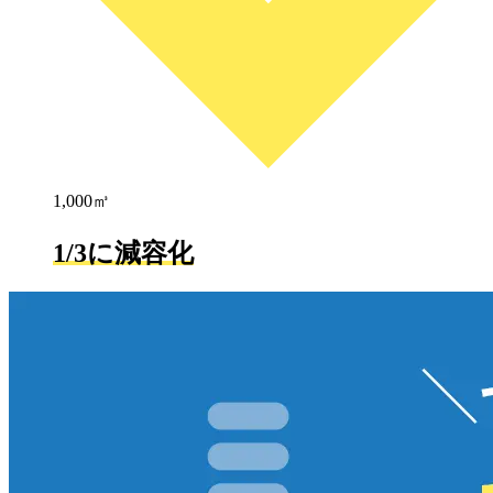
1,000㎥
1/3に減容化