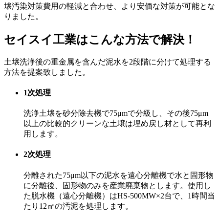
壌汚染対策費用の軽減と合わせ、より安価な対策が可能とな
りました。
セイスイ工業はこんな方法で解決！
土壌洗浄後の重金属を含んだ泥水を2段階に分けて処理する
方法を提案致しました。
1次処理
洗浄土壌を砂分除去機で75μmで分級し、その後75μm
以上の比較的クリーンな土壌は埋め戻し材として再利
用します。
2次処理
分離された75μm以下の泥水を遠心分離機で水と固形物
に分離後、固形物のみを産業廃棄物とします。使用し
た脱水機（遠心分離機）はHS-500MW×2台で、1時間当
たり12㎥の汚泥を処理します。