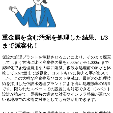
重金属を含む汚泥を処理した結果、1/3
まで減容化！
仮設水処理プラントを稼動させることにより、そのまま廃棄
してしまう方法に比べ廃棄物の量を3,000㎥から1,000㎥まで
減容化でき処理費用を大幅に削減、仮設水処理前の原水と比
較して1/3の量まで減容化、コストも1/2に抑える事が出来ま
した。この大幅な廃棄物及びコスト削減は、最新の水処理技
術を採用した仮設水処理プラントによる高い処理効率の結果
です。限られたスペースでの設置にも対応できるコンパクト
設計が強みで、災害時の迅速な対応やインフラ整備が遅れて
いる地域での水需要対策としても有効活用できます。