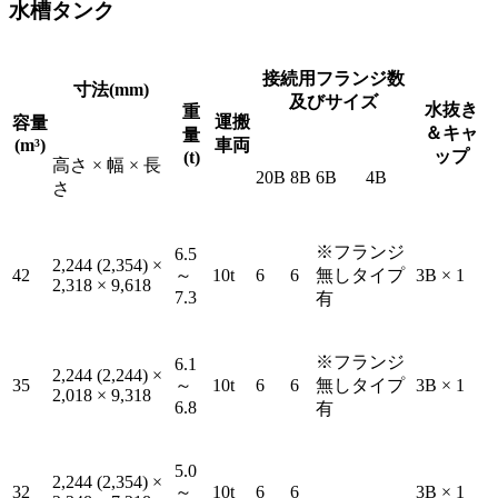
水槽タンク
接続用フランジ数
寸法(mm)
及びサイズ
水抜き
重
運搬
容量
＆キャ
量
(m³)
車両
ップ
(t)
高さ × 幅 × 長
20B
8B
6B
4B
さ
※フランジ
6.5
2,244 (2,354) ×
42
～
10t
6
6
無しタイプ
3B × 1
2,318 × 9,618
7.3
有
※フランジ
6.1
2,244 (2,244) ×
35
～
10t
6
6
無しタイプ
3B × 1
2,018 × 9,318
6.8
有
5.0
2,244 (2,354) ×
32
～
10t
6
6
3B × 1