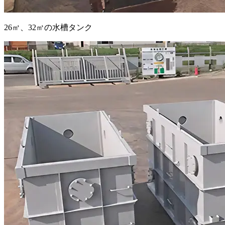
26㎥、32㎥の水槽タンク