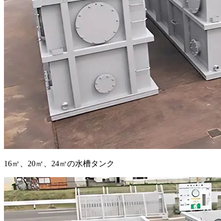
16㎥、20㎥、24㎥の水槽タンク