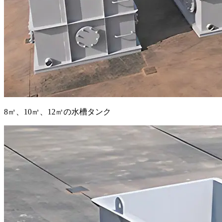
8㎥、10㎥、12㎥の水槽タンク