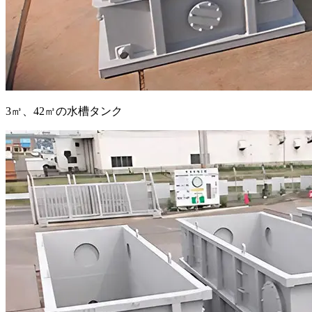
3㎥、42㎥の水槽タンク