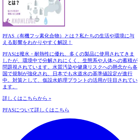
PFAS（有機フッ素化合物）とは？私たちの生活や環境に与
える影響をわかりやすく解説！
PFASは撥水・耐熱性に優れ、多くの製品に使用されてきま
したが、環境中で分解されにくく、生態系や人体への蓄積が
問題視されています。水質汚染や健康リスクへの懸念から各
国で規制が強化され、日本でも水道水の基準値設定が進行
中。対策として、仮設水処理プラントの活用が注目されてい
ます。
詳しくはこちらから »
PFASについて詳しくはこちら