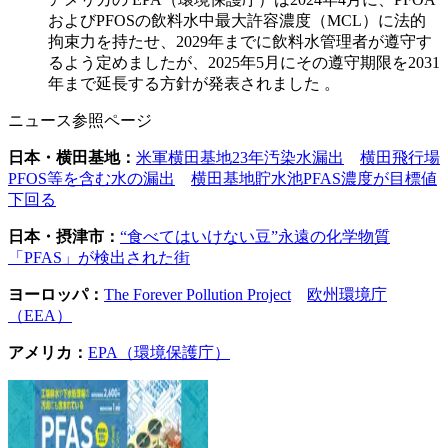
およびPFOSの飲料水中最大許容濃度（MCL）に法的
拘束力を持たせ、2029年までに飲料水管理者が遵守す
るよう定めましたが、2025年5月にその遵守期限を2031
年まで延長する方針が発表されました 。
ニュース参照ページ
日本・横田基地：
米軍横田基地23年汚染水漏出
横田飛行場
PFOS等を含む水の漏出
横田基地貯水池PFAS濃度が目標値
下回る
日本・摂津市：
“食べてはいけない豆”永遠の化学物質
「PFAS」が検出された街
ヨーロッパ：
The Forever Pollution Project
欧州環境庁
（EEA）
アメリカ：
EPA（環境保護庁）