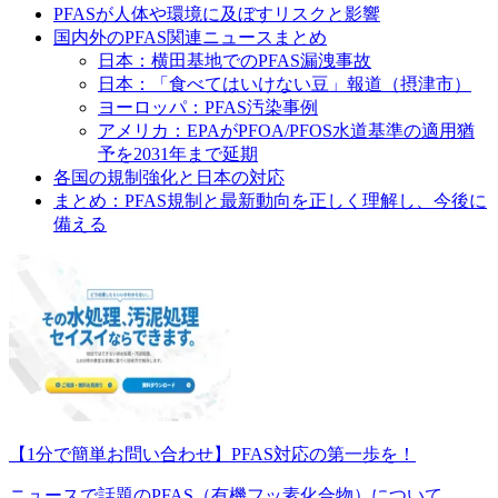
PFASが人体や環境に及ぼすリスクと影響
国内外のPFAS関連ニュースまとめ
日本：横田基地でのPFAS漏洩事故
日本：「食べてはいけない豆」報道（摂津市）
ヨーロッパ：PFAS汚染事例
アメリカ：EPAがPFOA/PFOS水道基準の適用猶
予を2031年まで延期
各国の規制強化と日本の対応
まとめ：PFAS規制と最新動向を正しく理解し、今後に
備える
【1分で簡単お問い合わせ】PFAS対応の第一歩を！
ニュースで話題のPFAS（有機フッ素化合物）について、