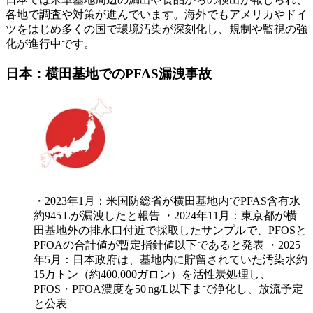
各地で調査や対策が進んでいます。海外でもアメリカやドイ
ツをはじめ多くの国で環境汚染が深刻化し、規制や監視の強
化が進行中です。
日本：横田基地でのPFAS漏洩事故
・2023年1月：米国防総省が横田基地内でPFAS含有水
約945 Lが漏洩したと報告 ・2024年11月：東京都が横
田基地外の排水口付近で採取したサンプルで、PFOSと
PFOAの合計値が暫定指針値以下であると発表 ・2025
年5月：日本政府は、基地内に貯留されていた汚染水約
15万トン（約400,000ガロン）を活性炭処理し、
PFOS・PFOA濃度を50 ng/L以下まで浄化し、放流予定
と公表