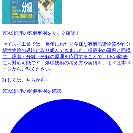
PFAS処理の類似事例を今すぐ確認！
セイスイ工業では、長年にわたり多様な有機汚染物質や難分
解性物質の処理に取り組んできました。掲載中の事例と同様
に、吸着・分離・分解の原理を応用することで、PFAS除去
にも対応可能です。処理技術の考え方や実績を、まずは本ペ
ージからご覧ください。
詳しくはこちらから »
PFAS処理の類似事例を確認