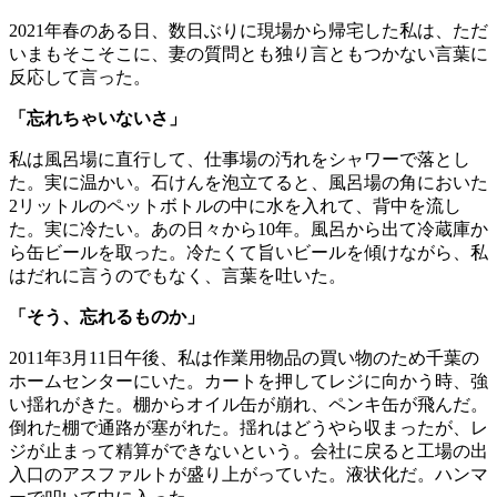
2021年春のある日、数日ぶりに現場から帰宅した私は、ただ
いまもそこそこに、妻の質問とも独り言ともつかない言葉に
反応して言った。
「忘れちゃいないさ」
私は風呂場に直行して、仕事場の汚れをシャワーで落とし
た。実に温かい。石けんを泡立てると、風呂場の角においた
2リットルのペットボトルの中に水を入れて、背中を流し
た。実に冷たい。あの日々から10年。風呂から出て冷蔵庫か
ら缶ビールを取った。冷たくて旨いビールを傾けながら、私
はだれに言うのでもなく、言葉を吐いた。
「そう、忘れるものか」
2011年3月11日午後、私は作業用物品の買い物のため千葉の
ホームセンターにいた。カートを押してレジに向かう時、強
い揺れがきた。棚からオイル缶が崩れ、ペンキ缶が飛んだ。
倒れた棚で通路が塞がれた。揺れはどうやら収まったが、レ
ジが止まって精算ができないという。会社に戻ると工場の出
入口のアスファルトが盛り上がっていた。液状化だ。ハンマ