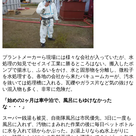
プラントメーカーら現場には様々な会社が入っていたが、水
処理の知見でセイスイ工業に勝るところはない。搬入したポ
ンプで揚水し、ふるいをかけ、水と固形物を分離し、微粒子
を水処理する。各地の会社から来たバキュームカーが、汚水
を抜いては処理槽に入れる。瓦礫やガラス片など気の抜けな
い混入物も多く、非常に危険だ。
「始めの2ヶ月は車中泊で、風呂にもゆけなかった
な・・・」
スーパー銭湯も被災、自衛隊風呂は市民優先。3日に一度も
風呂に入れず、汚物にまみれた作業の後に毎日ペットボトル
に水を入れて頭からかぶった。お湯上りならぬ水上がりに