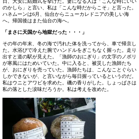
日、大安に結婚式を挙げた。妻になる人は「こんな時にいい
のかしら」と言い、私は「こんな時だからこそ」と言った。
ハネムーンは6月、仙台からニューカレドニアの美しい海
へ。帰国後はまた仙台の海へ。
「まさに天国から地獄だった・・・」
その年の年末、冬の海で汚れた体を洗ってから、車で帰京し
た。水浴びで冷えた腕でハンドルをぎこちなく握った。走り
出すと道の駅が見えた。「漁師のおにぎり」の文字のノボリ
が寒風にはためいていた。中に入ると、被災した漁師たち
が、おにぎりを売っていた。漁師たちは、こんなことぐらい
しかできないが、と言いながら毎日握っているというのだ。
私はウニとアワビを求めた。磯の香りがした。しょっぱさは
私の落とした涙味だろうか。私は考えを改めた。