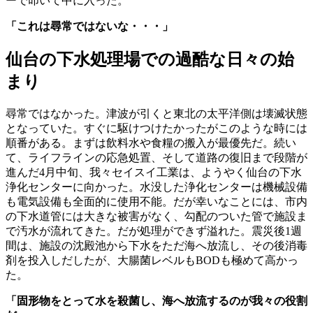
ーで叩いて中に入った。
「これは尋常ではないな・・・」
仙台の下水処理場での過酷な日々の始
まり
尋常ではなかった。津波が引くと東北の太平洋側は壊滅状態
となっていた。すぐに駆けつけたかったがこのような時には
順番がある。まずは飲料水や食糧の搬入が最優先だ。続い
て、ライフラインの応急処置、そして道路の復旧まで段階が
進んだ4月中旬、我々セイスイ工業は、ようやく仙台の下水
浄化センターに向かった。水没した浄化センターは機械設備
も電気設備も全面的に使用不能。だが幸いなことには、市内
の下水道管には大きな被害がなく、勾配のついた管で施設ま
で汚水が流れてきた。だが処理ができず溢れた。震災後1週
間は、施設の沈殿池から下水をただ海へ放流し、その後消毒
剤を投入しだしたが、大腸菌レベルもBODも極めて高かっ
た。
「固形物をとって水を殺菌し、海へ放流するのが我々の役割