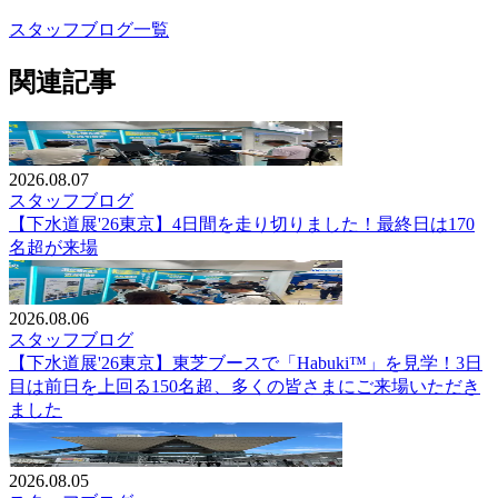
スタッフブログ一覧
関連記事
2026.08.07
スタッフブログ
【下水道展'26東京】4日間を走り切りました！最終日は170
名超が来場
2026.08.06
スタッフブログ
【下水道展'26東京】東芝ブースで「Habuki™」を見学！3日
目は前日を上回る150名超、多くの皆さまにご来場いただき
ました
2026.08.05