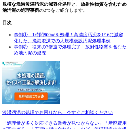
規模な漁港浚渫汚泥の減容化処理
と、
放射性物質を含むため
池汚泥の処理事例
の2つをご紹介します。
目次
事例① 1時間800㎥を処理！高濃度汚泥を1/16に減容
化した、漁港浚渫での大規模仮設汚泥処理事例
事例② 従来の3倍速で処理完了！放射性物質を含むた
め池汚泥の浚渫
浚渫汚泥の処理でお困りなら、今すぐご相談ください
「処理量が多く対応できる業者が見つからない」「産廃費用