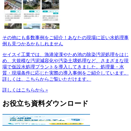
その他にも多数事例をご紹介！あなたの現場に近い水処理事
例も見つかるかもしれません
セイスイ工業では、漁港浚渫やため池の除染汚泥処理をはじ
め、大規模な汚泥減容化や汚染土壌処理など、さまざまな現
場で仮設水処理プラントを導入してきました。処理量・水
質・現場条件に応じた実際の導入事例をご紹介しています。
詳しくは、こちらからご覧いただけます。
詳しくはこちらから »
お役立ち資料ダウンロード