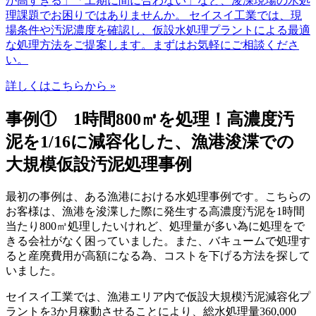
が高すぎる」「工期に間に合わない」など、浚渫現場の水処
理課題でお困りではありませんか。 セイスイ工業では、現
場条件や汚泥濃度を確認し、仮設水処理プラントによる最適
な処理方法をご提案します。まずはお気軽にご相談くださ
い。
詳しくはこちらから »
事例① 1時間800㎥を処理！高濃度汚
泥を1/16に減容化した、漁港浚渫での
大規模仮設汚泥処理事例
最初の事例は、ある漁港における水処理事例です。こちらの
お客様は、漁港を浚渫した際に発生する高濃度汚泥を1時間
当たり800㎥処理したいけれど、処理量が多い為に処理をで
きる会社がなく困っていました。また、バキュームで処理す
ると産廃費用が高額になる為、コストを下げる方法を探して
いました。
セイスイ工業では、漁港エリア内で仮設大規模汚泥減容化プ
ラントを3か月稼動させることにより、総水処理量360,000