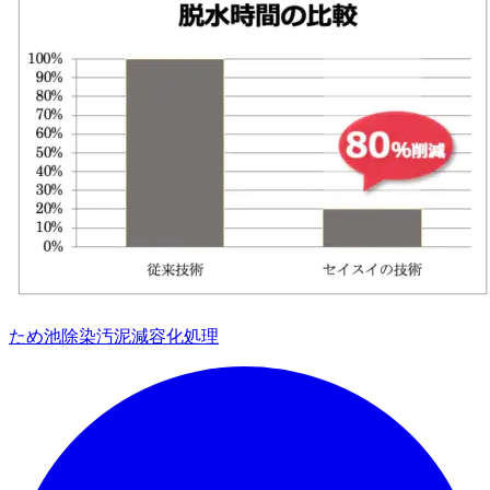
ため池除染汚泥減容化処理