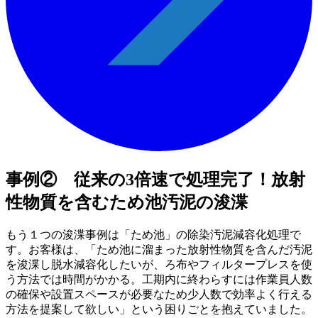
事例② 従来の3倍速で処理完了！放射
性物質を含むため池汚泥の浚渫
もう１つの浚渫事例は「ため池」の除染汚泥減容化処理で
す。お客様は、「ため池に溜まった放射性物質を含んだ汚泥
を浚渫し脱水減容化したいが、ろ布やフィルタープレスを使
う方法では時間がかかる。工期内に終わらすには作業員人数
の確保や設置スペースが必要なため少人数で効率よく行える
方法を提案して欲しい」という困りごとを抱えていました。