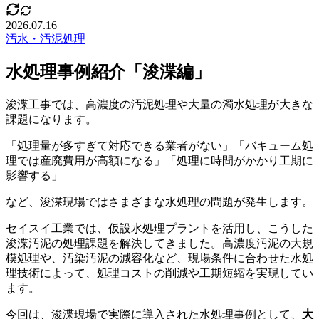
2026.07.16
汚水・汚泥処理
水処理事例紹介「浚渫編」
浚渫工事では、高濃度の汚泥処理や大量の濁水処理が大きな
課題になります。
「処理量が多すぎて対応できる業者がない」「バキューム処
理では産廃費用が高額になる」「処理に時間がかかり工期に
影響する」
など、浚渫現場ではさまざまな水処理の問題が発生します。
セイスイ工業では、仮設水処理プラントを活用し、こうした
浚渫汚泥の処理課題を解決してきました。高濃度汚泥の大規
模処理や、汚染汚泥の減容化など、現場条件に合わせた水処
理技術によって、処理コストの削減や工期短縮を実現してい
ます。
今回は、浚渫現場で実際に導入された水処理事例として、
大