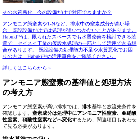
その水質悪化、今の設備だけで対応できますか？
アンモニア態窒素やT-Nなど、排水中の窒素成分が高い場
合、既設設備だけでは処理が追いつかないことがあります。
Habuki™は、限られたスペースでも水質改善を検討できる装
置で、セイスイ工業の仮設水処理の一部として活用できる場
合があります。 既設設備の処理能力不足や水質悪化でお困
りの方は、Habuki™の活用事例をご確認ください。
詳しくはこちらから »
アンモニア態窒素の基準値と処理方法
の考え方
アンモニア態窒素が高い排水では、排水基準と放流先条件を
確認します。
窒素成分は処理中にアンモニア性窒素、亜硝酸
性窒素、硝酸性窒素などへ変化
するため、関連項目もあわせ
て見る必要があります。