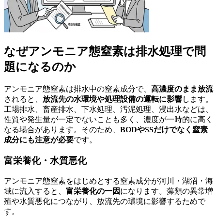
なぜアンモニア態窒素は排水処理で問
題になるのか
アンモニア態窒素は排水中の窒素成分で、
高濃度のまま放流
されると、
放流先の水環境や処理設備の運転に影響
します。
工場排水、畜産排水、下水処理、汚泥処理、浸出水などは、
性質や発生量が一定でないことも多く、濃度が一時的に高く
なる場合があります。そのため、
BODやSSだけでなく窒素
成分にも注意が必要
です。
富栄養化・水質悪化
アンモニア態窒素をはじめとする窒素成分が河川・湖沼・海
域に流入すると、
富栄養化の一因
になります。藻類の異常増
殖や水質悪化につながり、放流先の環境に影響するためで
す。