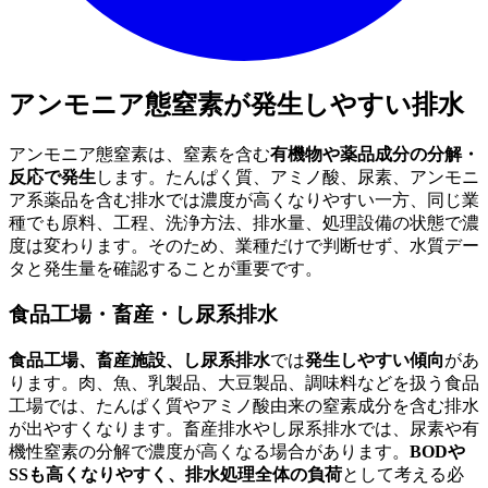
アンモニア態窒素が発生しやすい排水
アンモニア態窒素は、窒素を含む
有機物や薬品成分の分解・
反応で発生
します。たんぱく質、アミノ酸、尿素、アンモニ
ア系薬品を含む排水では濃度が高くなりやすい一方、同じ業
種でも原料、工程、洗浄方法、排水量、処理設備の状態で濃
度は変わります。そのため、業種だけで判断せず、水質デー
タと発生量を確認することが重要です。
食品工場・畜産・し尿系排水
食品工場、畜産施設、し尿系排水
では
発生しやすい傾向
があ
ります。肉、魚、乳製品、大豆製品、調味料などを扱う食品
工場では、たんぱく質やアミノ酸由来の窒素成分を含む排水
が出やすくなります。畜産排水やし尿系排水では、尿素や有
機性窒素の分解で濃度が高くなる場合があります。
BODや
SSも高くなりやすく、排水処理全体の負荷
として考える必