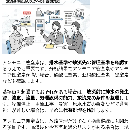
アンモニア態窒素は、
排水基準や放流先の管理基準を確認
す
るうえでも重要です。分析結果でアンモニア態窒素やアンモ
ニア性窒素が高い場合、硝酸性窒素、亜硝酸性窒素、総窒素
なども確認します。
基準値を超過するおそれがある場合は、
放流前に排水の発生
源、濃度、流量、処理設備の能力、放流先の条件を整理
しま
す。設備停止・更新工事・災害・原水水質の急変などで通常
処理が難しい場合は、早めに
代替処理を検討
します。
アンモニア態窒素は、放流管理だけでなく操業継続にも関わ
る項目です。高濃度化や基準超過のリスクがある場合は、現