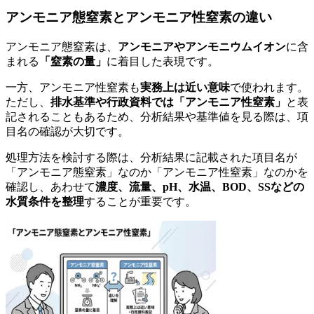
アンモニア態窒素とアンモニア性窒素の違い
アンモニア態窒素は、
アンモニアやアンモニウムイオン
に含
まれる
「窒素の量」
に着目した表現です。
一方、アンモニア性窒素も
実務上は近い意味
で使われます。
ただし、
排水基準や行政資料では「アンモニア性窒素」
と表
記されることもあるため、分析結果や基準値を見る際は、項
目名の確認が大切です。
処理方法を検討する際は、分析結果に記載された項目名が
「アンモニア態窒素」なのか「アンモニア性窒素」なのかを
確認し、あわせて
濃度、流量、pH、水温、BOD、SSなどの
水質条件を整理
することが重要です。