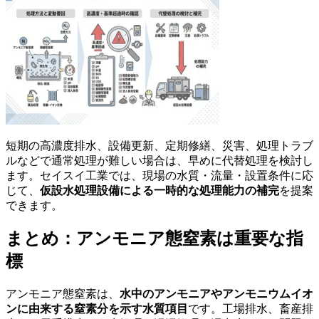
短期の高濃度排水、設備更新、定期修繕、災害、処理トラブ
ルなどで通常処理が難しい場合は、早めに代替処理を検討し
ます。セイスイ工業では、現場の水質・流量・設置条件に応
じて、
仮設水処理設備による一時的な処理能力の補完
を提案
できます。
まとめ：アンモニア態窒素は重要な指
標
アンモニア態窒素は、
水中のアンモニアやアンモニウムイオ
ンに由来する窒素分を示す水質項目
です。工場排水、畜産排