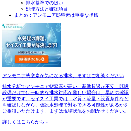
排水基準での扱い
処理方法と確認項目
まとめ：アンモニア態窒素は重要な指標
アンモニア態窒素が気になる排水、まずはご相談ください
排水分析でアンモニア態窒素が高い、基準超過が不安、既設
設備だけでは一時的な排水対応が難しい場合は、早めの確認
が重要です。セイスイ工業では、水質・流量・設置条件など
を確認しながら、仮設水処理で対応できる可能性があるかを
ご相談いただけます。まずは現場状況をお聞かせください。
詳しくはこちらから »