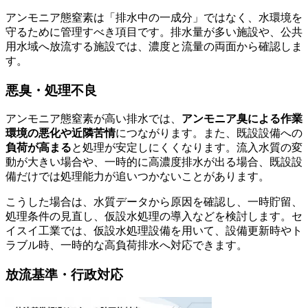
アンモニア態窒素は「排水中の一成分」ではなく、水環境を
守るために管理すべき項目です。排水量が多い施設や、公共
用水域へ放流する施設では、濃度と流量の両面から確認しま
す。
悪臭・処理不良
アンモニア態窒素が高い排水では、
アンモニア臭による作業
環境の悪化や近隣苦情
につながります。また、既設設備への
負荷が高まる
と処理が安定しにくくなります。流入水質の変
動が大きい場合や、一時的に高濃度排水が出る場合、既設設
備だけでは処理能力が追いつかないことがあります。
こうした場合は、水質データから原因を確認し、一時貯留、
処理条件の見直し、仮設水処理の導入などを検討します。セ
イスイ工業では、仮設水処理設備を用いて、設備更新時やト
ラブル時、一時的な高負荷排水へ対応できます。
放流基準・行政対応