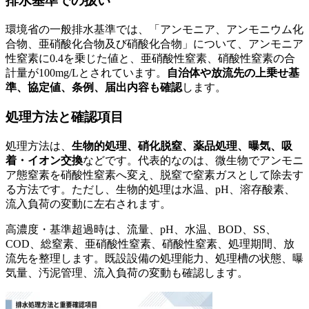
排水基準での扱い
環境省の一般排水基準では、「アンモニア、アンモニウム化
合物、亜硝酸化合物及び硝酸化合物」について、アンモニア
性窒素に0.4を乗じた値と、亜硝酸性窒素、硝酸性窒素の合
計量が100mg/Lとされています。
自治体や放流先の上乗せ基
準、協定値、条例、届出内容も確認
します。
処理方法と確認項目
処理方法は、
生物的処理、硝化脱窒、薬品処理、曝気、吸
着・イオン交換
などです。代表的なのは、微生物でアンモニ
ア態窒素を硝酸性窒素へ変え、脱窒で窒素ガスとして除去す
る方法です。ただし、生物的処理は水温、pH、溶存酸素、
流入負荷の変動に左右されます。
高濃度・基準超過時は、流量、pH、水温、BOD、SS、
COD、総窒素、亜硝酸性窒素、硝酸性窒素、処理期間、放
流先を整理します。既設設備の処理能力、処理槽の状態、曝
気量、汚泥管理、流入負荷の変動も確認します。