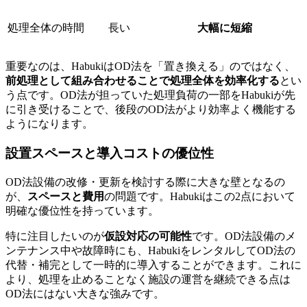
処理全体の時間
長い
大幅に短縮
重要なのは、HabukiはOD法を「置き換える」のではなく、
前処理として組み合わせることで処理全体を効率化する
とい
う点です。OD法が担っていた処理負荷の一部をHabukiが先
に引き受けることで、後段のOD法がより効率よく機能する
ようになります。
設置スペースと導入コストの優位性
OD法設備の改修・更新を検討する際に大きな壁となるの
が、
スペースと費用
の問題です。Habukiはこの2点において
明確な優位性を持っています。
特に注目したいのが
仮設対応の可能性
です。OD法設備のメ
ンテナンス中や故障時にも、HabukiをレンタルしてOD法の
代替・補完として一時的に導入することができます。これに
より、処理を止めることなく施設の運営を継続できる点は
OD法にはない大きな強みです。