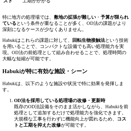
スト
工期がかかる
特に地方の処理場では、
敷地の拡張が難しい
・
予算が限られ
ている
という条件が重なることが多く、OD法の課題がより
深刻になるケースが少なくありません。
Habukiはこれらの課題に対して、
回転生物接触法
という技術
を用いることで、コンパクトな設備でも高い処理能力を実
現。OD法の前処理として組み合わせることで、処理時間の
大幅な短縮が可能です。
Habukiが特に有効な施設・シーン
Habukiは、以下のような施設や状況で特に効果を発揮しま
す。
OD法を採用している処理場の改修・更新時
既存のOD法設備をそのまま活かしながら、Habukiを前
処理として追加するだけで処理能力を強化できます。
大規模な工事を行わずに機能向上が図れるため、
コス
トと工期を抑えた改修
が可能です。