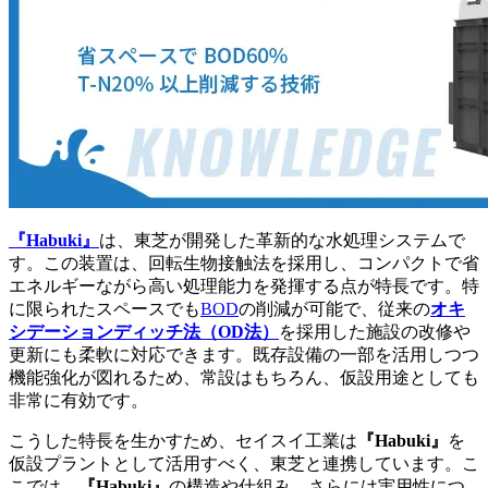
『Habuki』
は、東芝が開発した革新的な水処理システムで
す。この装置は、回転生物接触法を採用し、コンパクトで省
エネルギーながら高い処理能力を発揮する点が特長です。特
に限られたスペースでも
BOD
の削減が可能で、従来の
オキ
シデーションディッチ法（OD法）
を採用した施設の改修や
更新にも柔軟に対応できます。既存設備の一部を活用しつつ
機能強化が図れるため、常設はもちろん、仮設用途としても
非常に有効です。
こうした特長を生かすため、セイスイ工業は
『Habuki』
を
仮設プラントとして活用すべく、東芝と連携しています。こ
こでは、
『Habuki』
の構造や仕組み、さらには実用性につ