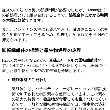
従来のOD法では長い処理時間が必要でしたが、Habukiはそ
の前処理として組み合わせることで、
処理全体にかかる時間
を大幅に短縮
できます。
また、メンテナンス性にも優れており、繊維体ユニットの交
換も短期間で完了できるため、処理を止める時間を最小限に
抑えられます。
回転繊維体の構造と微生物処理の原理
Habukiの中心となるのが、
直径2メートルの回転繊維体
で
す。1分間に3〜8回転という低速で回転しながら、表面に付
着した微生物が下水中の有機物を分解します。
繊維素材のこだわり
繊維体には、バチルテクノコーポレーションの特許技
術で加工された特殊素材を使用しています。この素材
の最大の特長は、
微生物が付着しても重くなりにくい
点です。一般的な回転生物接触法では、微生物の過剰
付着によって回転盤が重くなり、回転効率が落ちると