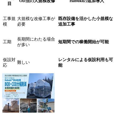
OD法の大規模改修
Habukiの追加導入
目
工事規
大規模な改修工事が
既存設備を活かした小規模な
模
必要
追加工事
長期間にわたる場合
工期
短期間での稼働開始が可能
が多い
仮設対
レンタルによる仮設利用も可
難しい
応
能