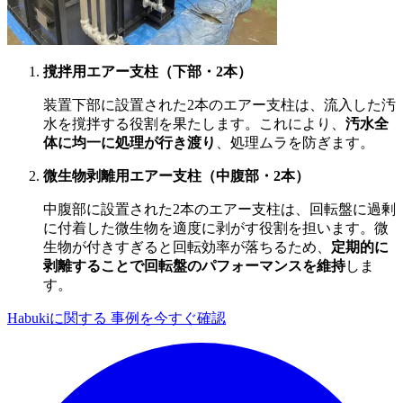
撹拌用エアー支柱（下部・2本）
装置下部に設置された2本のエアー支柱は、流入した汚
水を撹拌する役割を果たします。これにより、
汚水全
体に均一に処理が行き渡り
、処理ムラを防ぎます。
微生物剥離用エアー支柱（中腹部・2本）
中腹部に設置された2本のエアー支柱は、回転盤に過剰
に付着した微生物を適度に剥がす役割を担います。微
生物が付きすぎると回転効率が落ちるため、
定期的に
剥離することで回転盤のパフォーマンスを維持
しま
す。
Habukiに関する 事例を今すぐ確認