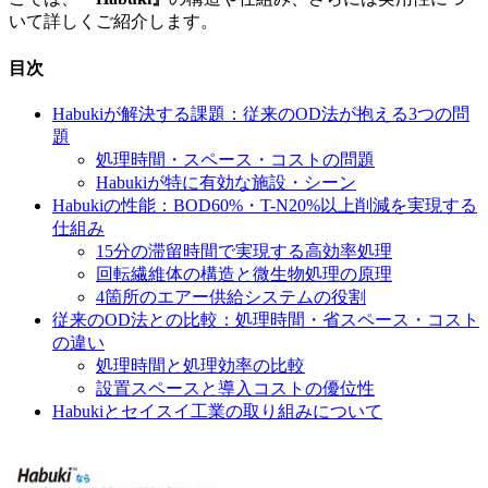
いて詳しくご紹介します。
目次
Habukiが解決する課題：従来のOD法が抱える3つの問
題
処理時間・スペース・コストの問題
Habukiが特に有効な施設・シーン
Habukiの性能：BOD60%・T-N20%以上削減を実現する
仕組み
15分の滞留時間で実現する高効率処理
回転繊維体の構造と微生物処理の原理
4箇所のエアー供給システムの役割
従来のOD法との比較：処理時間・省スペース・コスト
の違い
処理時間と処理効率の比較
設置スペースと導入コストの優位性
Habukiとセイスイ工業の取り組みについて