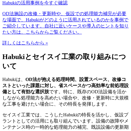
Habukiの活用事例を今すぐ確認
OD法施設の改修・更新時や、仮設での処理能力補完が必要
な場面で、Habukiがどのように活用されているのかを事例で
ご紹介しています。自社に近いケースや導入のヒントを知り
たい方は、こちらからご覧ください。
詳しくはこちらから »
Habukiとセイスイ工業の取り組みにつ
いて
Habukiは、
OD法が抱える処理時間、設置スペース、改修コ
ストといった課題に対し、省スペースかつ高効率な前処理設
備として有効な選択肢
です。特に、既存のOD法設備を活か
しながら処理能力を高めたい場合や、改修・更新時に大規模
な工事を避けたい場合に、その特長を発揮します。
セイスイ工業では、こうしたHabukiの特長を活かし、仮設プ
ラントとしての活用にも取り組んでいます。設備の故障やメ
ンテナンス時の一時的な処理能力の補完、既設設備の更新期