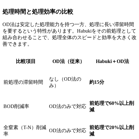
処理時間と処理効率の比較
OD法は安定した処理能力を持つ一方、処理に長い滞留時間
を要するという特性があります。Habukiをその前処理として
組み合わせることで、処理全体のスピードと効率を大きく改
善できます。
比較項目
OD法（従来）
Habuki＋OD法
なし（OD法の
前処理の滞留時間
約15分
み）
前処理で60%以上削
BOD削減率
OD法のみで対応
減
全窒素（T-N）削減
前処理で20%以上削
OD法のみで対応
率
減