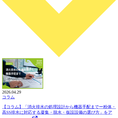
2026.04.29
コラム
【コラム】「消火排水の処理設計から機器手配までー粉体・
高SS排水に対応する凝集・脱水・仮設設備の選び方」をア