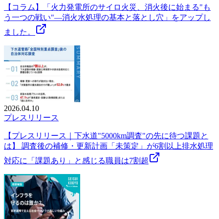
【コラム】「火力発電所のサイロ火災、消火後に始まる"も
う一つの戦い"—消火水処理の基本と落とし穴」をアップし
ました。
2026.04.10
プレスリリース
【プレスリリース｜下水道"5000km調査"の先に待つ課題と
は】 調査後の補修・更新計画「未策定」が6割以上排水処理
対応に「課題あり」と感じる職員は7割超