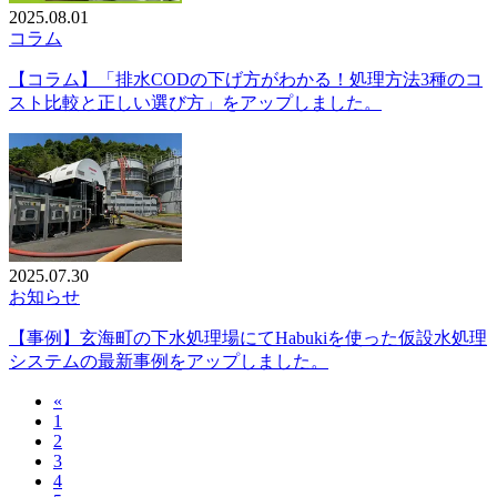
2025.08.01
コラム
【コラム】「排水CODの下げ方がわかる！処理方法3種のコ
スト比較と正しい選び方」をアップしました。
2025.07.30
お知らせ
【事例】玄海町の下水処理場にてHabukiを使った仮設水処理
システムの最新事例をアップしました。
«
1
2
3
4